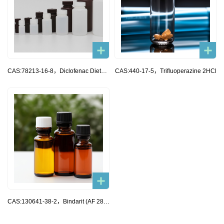
CAS:78213-16-8，Diclofenac Diethylamine
CAS:440-17-5，Trifluoperazine 2HCl
CAS:130641-38-2，Bindarit (AF 2838)