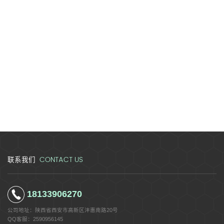
平台创立于2021年
自主研发产品超30余
服务客户超2
2021
30
200
CONTACT US
联系我们
18133906270
公司地址：
陕西省西安市高新区沣惠南路20号
QQ客服：
2590956145