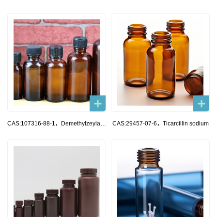
CAS:107316-88-1，Demethylzeylasteral (T-96)
CAS:29457-07-6，Ticarcillin sodium