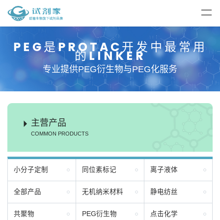
多肽修饰、多肽定制、生物细胞
PEG是PROTAC开发中最常用
的LINKER
实验
专业提供PEG衍生物与PEG化服务
小分子合成服务
主营产品
COMMON PRODUCTS
小分子定制
同位素标记
离子液体
全部产品
无机纳米材料
静电纺丝
共聚物
PEG衍生物
点击化学