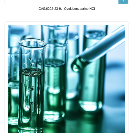
CAS:6202-23-9，Cyclobenzaprine HCl