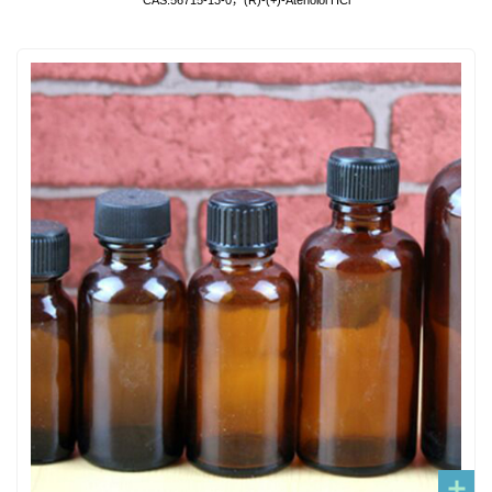
CAS:56715-13-0，(R)-(+)-Atenolol HCl