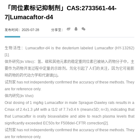
「同位素标记抑制剂」CAS:2733561-44-
7|Lumacaftor-d4
发布时间：2025-07-28
分享至：
生物活性：Lumacaftor-d4 is the deuterium labeled Lumacaftor (HY-13262)
[1].
体外研究(In Vitro)：氢、碳和其他元素的稳定重同位素已被纳入药物分子中，主
要作为药物开发过程中定量的示踪剂。氘化引起了人们的关注，因为它可能影
响药物的药代动力学和代谢谱[1]。
试剂家 has not independently confirmed the accuracy of these methods. They
are for reference only.
体内研究(In Vivo)
Oral dosing of 1 mg/kg Lumacaftor in male Sprague-Dawley rats results in a
Cmax of 2.4±1.3 μM with a t1/2 of 7.7±0.4 h (mean±SD; n=3), indicating that
that Lumacaftor is orally bioavailable and able to reach plasma levels that
significantly exceeded EC50s for F508del-CFTR correction[2].
试剂家 has not independently confirmed the accuracy of these methods. They
are for reference only.