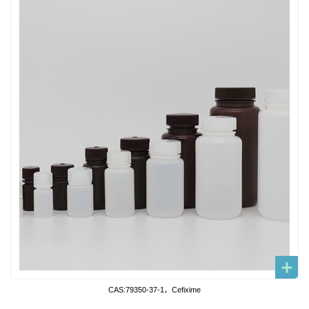
CAS:79350-37-1，Cefixime