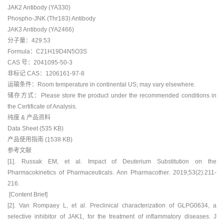
JAK2 Antibody (YA330)
Phospho-JNK (Thr183) Antibody
JAK3 Antibody (YA2466)
分子量：429.53
Formula：C21H19D4N5O3S
CAS 号：2041095-50-3
非标记 CAS：1206161-97-8
运输条件：Room temperature in continental US; may vary elsewhere.
储存方式：Please store the product under the recommended conditions in
the Certificate of Analysis.
纯度 & 产品资料
Data Sheet (535 KB)
产品使用指南 (1538 KB)
参考文献
[1]. Russak EM, et al. Impact of Deuterium Substitution on the
Pharmacokinetics of Pharmaceuticals. Ann Pharmacother. 2019;53(2):211-
216.
[Content Brief]
[2]. Van Rompaey L, et al. Preclinical characterization of GLPG0634, a
selective inhibitor of JAK1, for the treatment of inflammatory diseases. J