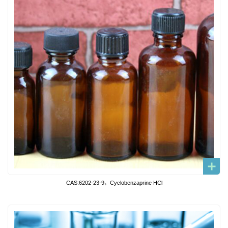
CAS:6202-23-9，Cyclobenzaprine HCl