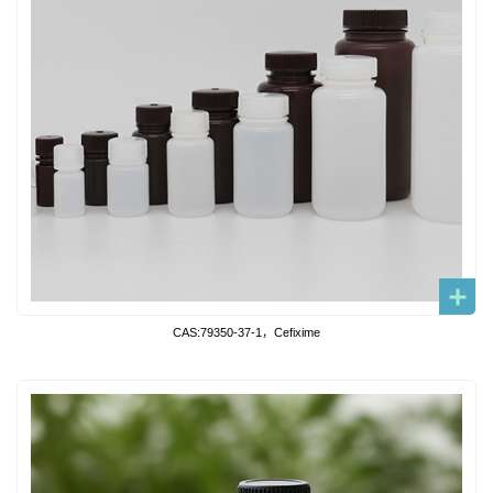
CAS:79350-37-1，Cefixime