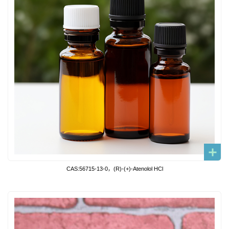
CAS:56715-13-0，(R)-(+)-Atenolol HCl