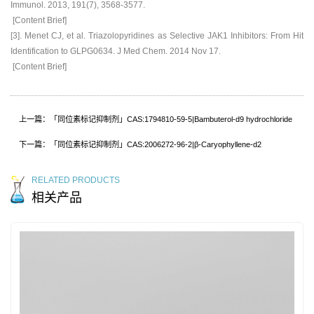
Immunol. 2013, 191(7), 3568-3577.
[Content Brief]
[3]. Menet CJ, et al. Triazolopyridines as Selective JAK1 Inhibitors: From Hit
Identification to GLPG0634. J Med Chem. 2014 Nov 17.
[Content Brief]
上一篇：「同位素标记抑制剂」CAS:1794810-59-5|Bambuterol-d9 hydrochloride
下一篇：「同位素标记抑制剂」CAS:2006272-96-2|β-Caryophyllene-d2
RELATED PRODUCTS
相关产品