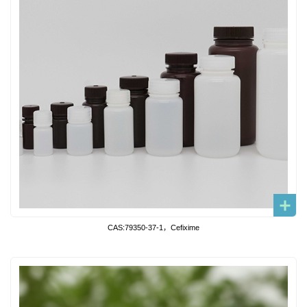
CAS:79350-37-1，Cefixime