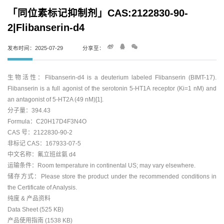
「同位素标记抑制剂」CAS:2122830-90-
2|Flibanserin-d4
发布时间：2025-07-29
分享至：
生物活性：Flibanserin-d4 is a deuterium labeled Flibanserin (BIMT-17).
Flibanserin is a full agonist of the serotonin 5-HT1A receptor (Ki=1 nM) and
an antagonist of 5-HT2A (49 nM)[1].
分子量：394.43
Formula：C20H17D4F3N4O
CAS 号：2122830-90-2
非标记 CAS：167933-07-5
中文名称：氟立班丝氨 d4
运输条件：Room temperature in continental US; may vary elsewhere.
储存方式：Please store the product under the recommended conditions in
the Certificate of Analysis.
纯度 & 产品资料
Data Sheet (525 KB)
产品使用指南 (1538 KB)