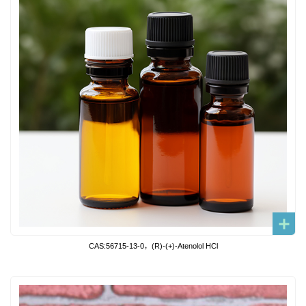
CAS:56715-13-0，(R)-(+)-Atenolol HCl