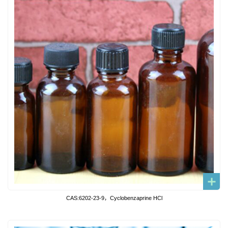
CAS:6202-23-9，Cyclobenzaprine HCl