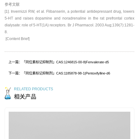
参考文献
[1]. Invernizzi RW, et al. Flibanserin, a potential antidepressant drug, lowers
5-HT and raises dopamine and noradrenaline in the rat prefrontal cortex
dialysate: role of 5-HT(1A) receptors. Br J Pharmacol. 2003 Aug;139(7):1281-
8.
[Content Brief]
上一篇：「同位素标记抑制剂」CAS:1246815-00-8|Fenvalerate-d5
下一篇：「同位素标记抑制剂」CAS:1185878-98-1|Pentoxifylline-d6
RELATED PRODUCTS
相关产品