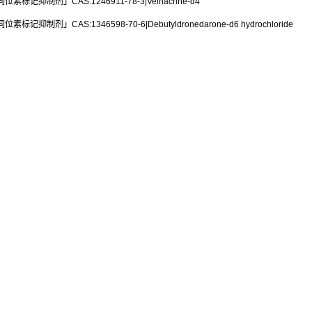
标记抑制剂」CAS:1246911-78-3|Velnacrine-d4
标记抑制剂」CAS:1346598-70-6|Debutyldronedarone-d6 hydrochloride