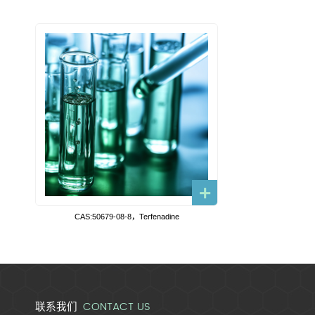
CAS:50679-08-8，Terfenadine
CONTACT US
联系我们