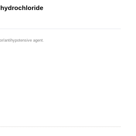
ydrochloride
r/antihypotensive agent.