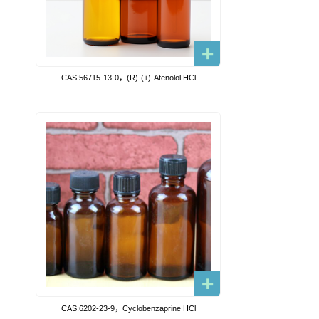
CAS:56715-13-0，(R)-(+)-Atenolol HCl
CAS:6202-23-9，Cyclobenzaprine HCl