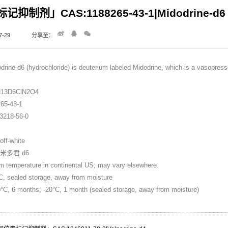
制剂」CAS:1188265-43-1|Midodrine-d6 h
-29
分享至：
-d6 (hydrochloride) is deuterium labeled Midodrine, which is a vasopresso
8
H13D6ClN2O4
5-43-1
18-56-0
ff-white
米多君 d6
perature in continental US; may vary elsewhere.
ealed storage, away from moisture
80°C, 6 months; -20°C, 1 month (sealed storage, away from moisture)