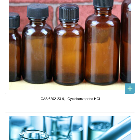
CAS:6202-23-9，Cyclobenzaprine HCl