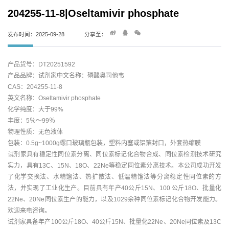
204255-11-8|Oseltamivir phosphate
发布时间：2025-09-28
分享至：
产品货号：DT20251592
产品品牌：试剂家中文名称：磷酸奥司他韦
CAS：204255-11-8
英文名称：Oseltamivir phosphate
化学纯度：大于99%
丰度：5％～99％
物理性质：无色液体
包装：0.5g~1000g螺口玻璃瓶包装，塑料内塞或铝箔封口，外套热缩膜
试剂家具有稳定性同位素分离、同位素标记化合物合成、同位素检测技术研究
实力，具有13C、15N、18O、22Ne等稳定同位素分离技术。本公司成功开发
了化学交换法、水精馏法、热扩散法、低温精馏法等分离稳定性同位素的方
法，并实现了工业化生产。目前具有年产40公斤15N、100 公斤18O、批量化
22Ne、20Ne同位素生产的能力，以及1029余种同位素标记化合物开发能力。
欢迎来电咨询。
试剂家具备年产100公斤18O、40公斤15N、批量化22Ne、20Ne同位素及13C