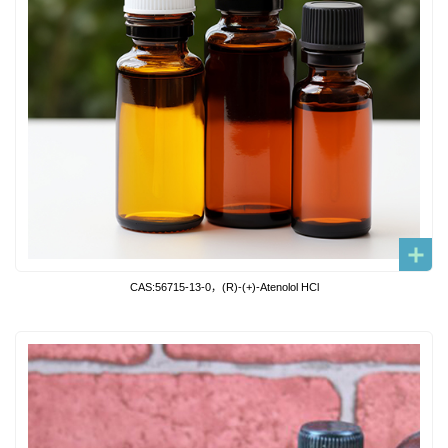
CAS:56715-13-0，(R)-(+)-Atenolol HCl