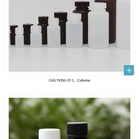
CAS:79350-37-1，Cefixime