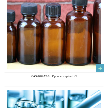
CAS:6202-23-9，Cyclobenzaprine HCl