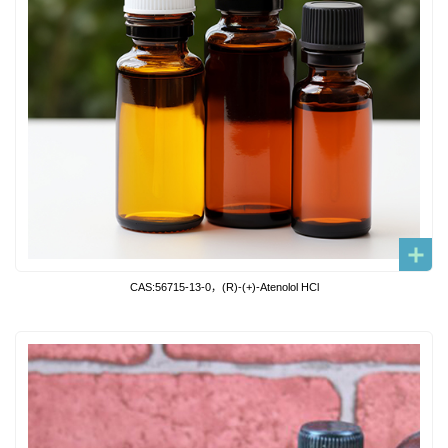
CAS:56715-13-0，(R)-(+)-Atenolol HCl