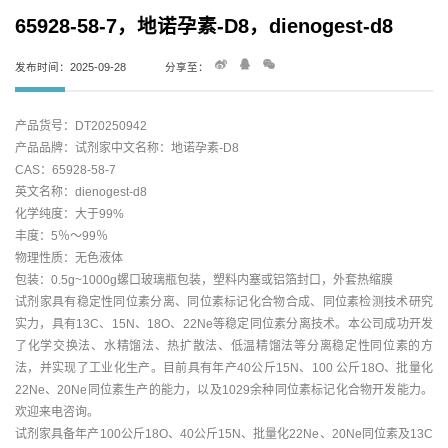
65928-58-7，地诺孕素-D8，dienogest-d8
发布时间：2025-09-28
分享至：
产品货号：DT20250942
产品品牌：试剂家中文名称：地诺孕素-D8
CAS：65928-58-7
英文名称：dienogest-d8
化学纯度：大于99%
丰度：5％～99％
物理性质：无色液体
包装：0.5g~1000g螺口玻璃瓶包装，塑料内塞或铝箔封口，外套热缩膜
试剂家具有稳定性同位素分离、同位素标记化合物合成、同位素检测技术研究
实力，具有13C、15N、18O、22Ne等稳定同位素分离技术。本公司成功开发
了化学交换法、水精馏法、热扩散法、低温精馏法等分离稳定性同位素的方
法，并实现了工业化生产。目前具有年产40公斤15N、100 公斤18O、批量化
22Ne、20Ne同位素生产的能力，以及1029余种同位素标记化合物开发能力。
欢迎来电咨询。
试剂家具备年产100公斤18O、40公斤15N、批量化22Ne、20Ne同位素及13C