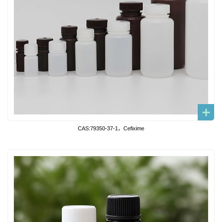
CAS:79350-37-1，Cefixime