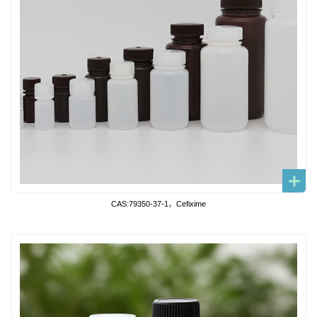
CAS:79350-37-1，Cefixime