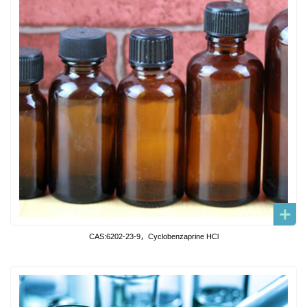
CAS:6202-23-9，Cyclobenzaprine HCl