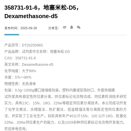
358731-91-6，地塞米松-D5，
Dexamethasone-d5
发布时间：2025-09-28
分享至：
产品货号：DT20250965
产品品牌：试剂家中文名称：地塞米松-D5
CAS：358731-91-6
英文名称：Dexamethasone-d5
化学纯度：大于99%
丰度：5％～99％
物理性质：无色液体
包装：0.5g~1000g螺口玻璃瓶包装，塑料内塞或铝箔封口，外套热缩膜
试剂家具有稳定性同位素分离、同位素标记化合物合成、同位素检测技术研究
实力，具有13C、15N、18O、22Ne等稳定同位素分离技术。本公司成功开发
了化学交换法、水精馏法、热扩散法、低温精馏法等分离稳定性同位素的方
法，并实现了工业化生产。目前具有年产40公斤15N、100 公斤18O、批量化
22Ne、20Ne同位素生产的能力，以及1029余种同位素标记化合物开发能力。
欢迎来电咨询。