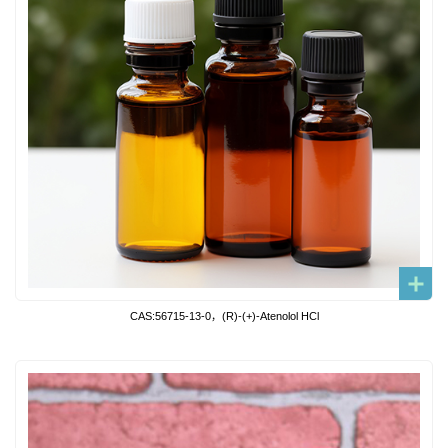
CAS:56715-13-0，(R)-(+)-Atenolol HCl