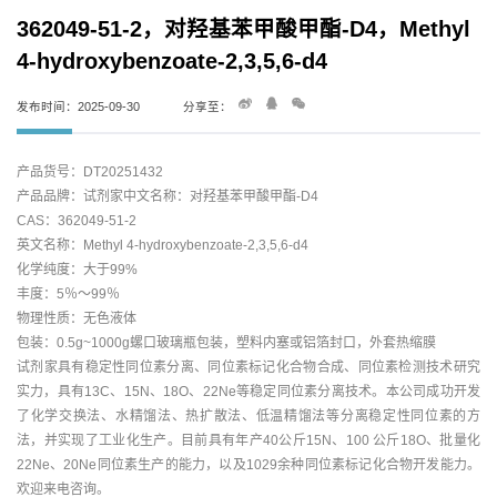
362049-51-2，对羟基苯甲酸甲酯-D4，Methyl
4-hydroxybenzoate-2,3,5,6-d4
发布时间：2025-09-30
分享至：
产品货号：DT20251432
产品品牌：试剂家中文名称：对羟基苯甲酸甲酯-D4
CAS：362049-51-2
英文名称：Methyl 4-hydroxybenzoate-2,3,5,6-d4
化学纯度：大于99%
丰度：5％～99％
物理性质：无色液体
包装：0.5g~1000g螺口玻璃瓶包装，塑料内塞或铝箔封口，外套热缩膜
试剂家具有稳定性同位素分离、同位素标记化合物合成、同位素检测技术研究
实力，具有13C、15N、18O、22Ne等稳定同位素分离技术。本公司成功开发
了化学交换法、水精馏法、热扩散法、低温精馏法等分离稳定性同位素的方
法，并实现了工业化生产。目前具有年产40公斤15N、100 公斤18O、批量化
22Ne、20Ne同位素生产的能力，以及1029余种同位素标记化合物开发能力。
欢迎来电咨询。