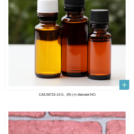
CAS:56715-13-0，(R)-(+)-Atenolol HCl