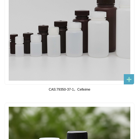
CAS:79350-37-1，Cefixime