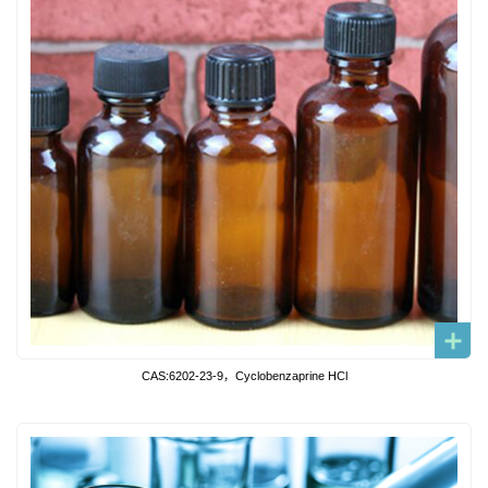
CAS:6202-23-9，Cyclobenzaprine HCl