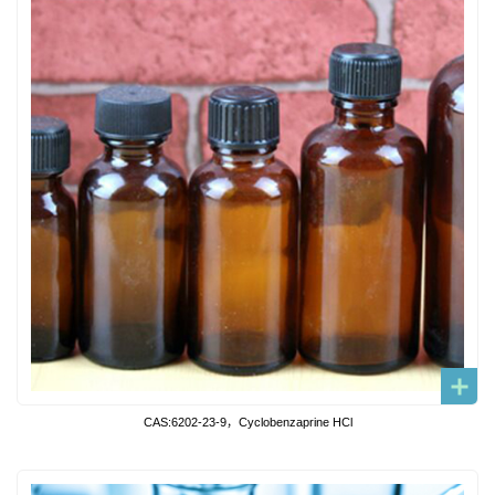
CAS:6202-23-9，Cyclobenzaprine HCl