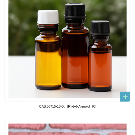
CAS:56715-13-0，(R)-(+)-Atenolol HCl