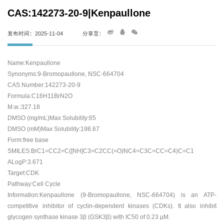
CAS:142273-20-9|Kenpaullone
发布时间：2025-11-04
分享至：
Name:Kenpaullone
Synonyms:9-Bromopaullone, NSC-664704
CAS Number:142273-20-9
Formula:C16H11BrN2O
M.w.:327.18
DMSO (mg/mL)Max Solubility:65
DMSO (mM)Max Solubility:198.67
Form:free base
SMILES:BrC1=CC2=C([NH]C3=C2CC(=O)NC4=C3C=CC=C4)C=C1
ALogP:3.671
Target:CDK
Pathway:Cell Cycle
Information:Kenpaullone (9-Bromopaullone, NSC-664704) is an ATP-
competitive inhibitor of cyclin-dependent kinases (CDKs). It also inhibit
glycogen synthase kinase 3β (GSK3β) with IC50 of 0.23 µM.