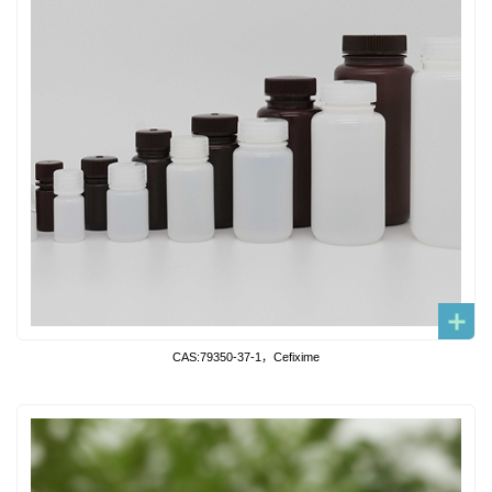
CAS:79350-37-1，Cefixime