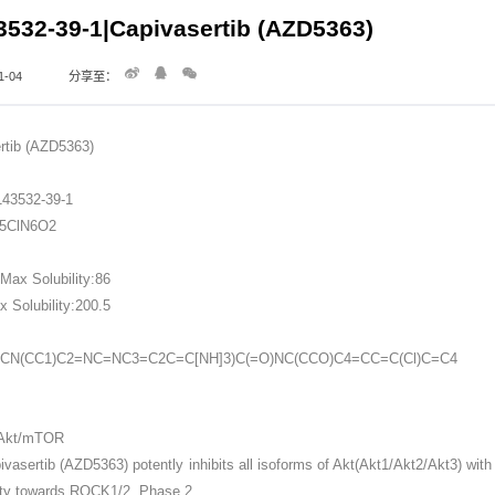
532-39-1|Capivasertib (AZD5363)
-04
分享至：
rtib (AZD5363)
43532-39-1
25ClN6O2
ax Solubility:86
Solubility:200.5
CN(CC1)C2=NC=NC3=C2C=C[NH]3)C(=O)NC(CCO)C4=CC=C(Cl)C=C4
/Akt/mTOR
ivasertib (AZD5363) potently inhibits all isoforms of Akt(Akt1/Akt2/Akt3) wi
vity towards ROCK1/2. Phase 2.