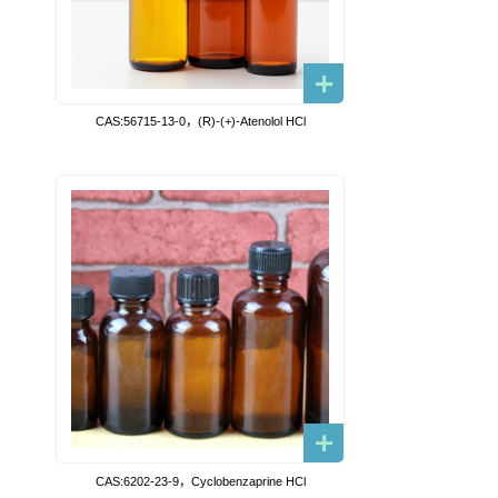
CAS:56715-13-0，(R)-(+)-Atenolol HCl
CAS:6202-23-9，Cyclobenzaprine HCl