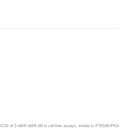
th IC50 of 3 nM/8 nM/8 nM in cell-free assays, similar to P70S6K/PKA