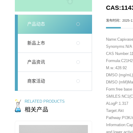
CAS:1143
发布时间：2025-11
产品动态
Name:Capivase
新品上市
Synonyms:N/A
CAS Number:11
Formula:C21H
产品资讯
M.w.:428.92
DMSO (mg/mL)M
商家活动
DMSO (mM)Max 
Form:free base
SMILES:NC1(C
RELATED PRODUCTS
ALogP:1.317
相关产品
Target:Akt
Pathway:PI3K
Information:Cap
and lower acti