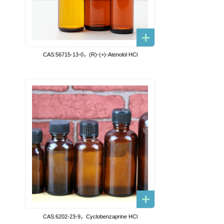
CAS:56715-13-0，(R)-(+)-Atenolol HCl
CAS:6202-23-9，Cyclobenzaprine HCl