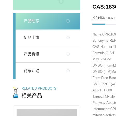
CAS:1836
发布时间：2025-11
产品动态
Name:CPI-118
新品上市
Synonyms:REN
CAS Number:18
Formula:C13H
产品资讯
M.w.:234.29
DMSO (mg/mL)M
商家活动
DMSO (mM)Max 
Form:Free Bas
SMILES:CC(=O
RELATED PRODUCTS
ALogP:1.089
相关产品
Target:TNF-alp
Pathway:Apopt
Information:CPI
mitogen-activat