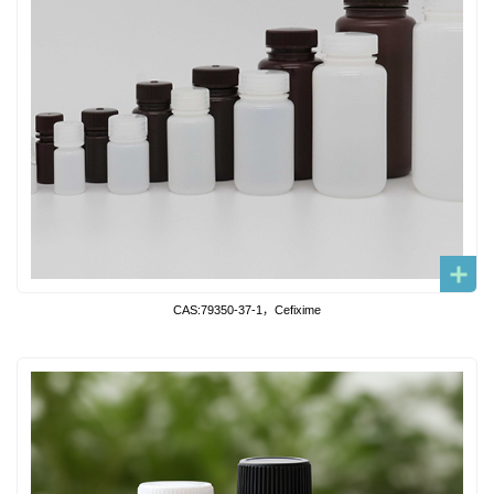
CAS:79350-37-1，Cefixime