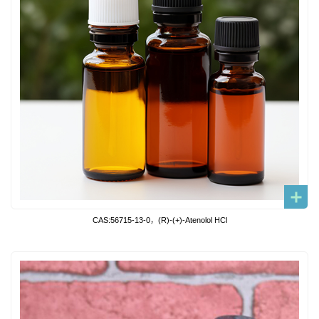
CAS:56715-13-0，(R)-(+)-Atenolol HCl