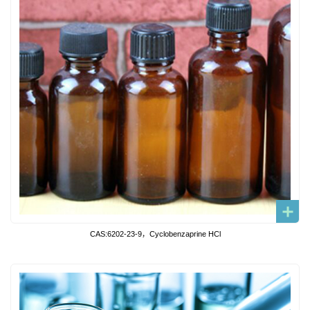
CAS:6202-23-9，Cyclobenzaprine HCl