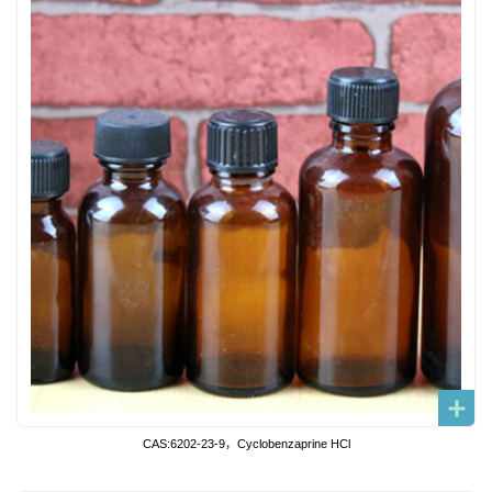
CAS:6202-23-9，Cyclobenzaprine HCl