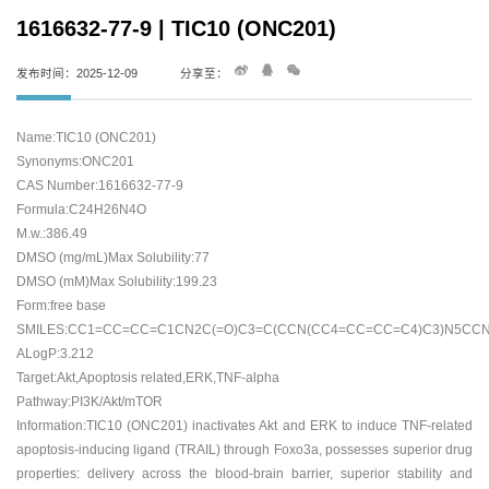
1616632-77-9 | TIC10 (ONC201)
发布时间：2025-12-09
分享至：
Name:TIC10 (ONC201)
Synonyms:ONC201
CAS Number:1616632-77-9
Formula:C24H26N4O
M.w.:386.49
DMSO (mg/mL)Max Solubility:77
DMSO (mM)Max Solubility:199.23
Form:free base
SMILES:CC1=CC=CC=C1CN2C(=O)C3=C(CCN(CC4=CC=CC=C4)C3)N5CC
ALogP:3.212
Target:Akt,Apoptosis related,ERK,TNF-alpha
Pathway:PI3K/Akt/mTOR
Information:TIC10 (ONC201) inactivates Akt and ERK to induce TNF-related
apoptosis-inducing ligand (TRAIL) through Foxo3a, possesses superior drug
properties: delivery across the blood-brain barrier, superior stability and