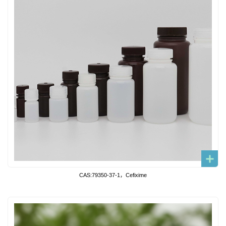
CAS:79350-37-1，Cefixime