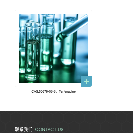
CAS:50679-08-8，Terfenadine
CONTACT US
联系我们