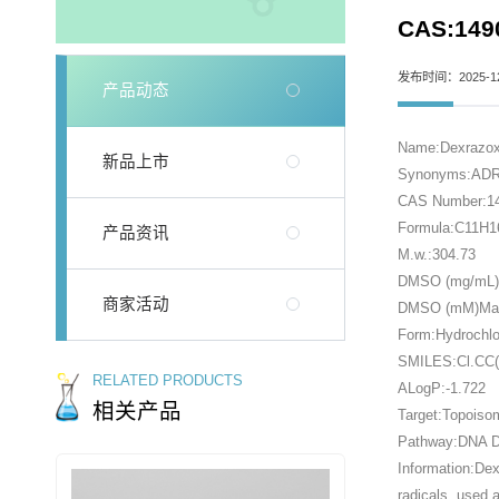
CAS:149
发布时间：2025-12
产品动态
Name:Dexrazox
新品上市
Synonyms:ADR-5
CAS Number:14
Formula:C11H
产品资讯
M.w.:304.73
DMSO (mg/mL)M
商家活动
DMSO (mM)Max 
Form:Hydrochlo
SMILES:Cl.CC
RELATED PRODUCTS
ALogP:-1.722
相关产品
Target:Topoiso
Pathway:DNA 
Information:Dex
radicals, used a