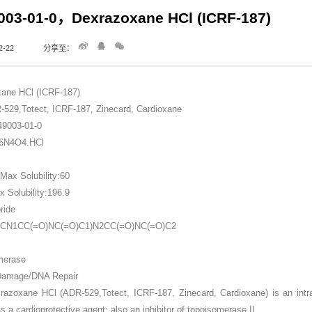
003-01-0，Dexrazoxane HCl (ICRF-187)
-22
分享至：
ane HCl (ICRF-187)
29,Totect, ICRF-187, Zinecard, Cardioxane
9003-01-0
16N4O4.HCl
ax Solubility:60
Solubility:196.9
ride
(CN1CC(=O)NC(=O)C1)N2CC(=O)NC(=O)C2
merase
Damage/DNA Repair
razoxane HCl (ADR-529,Totect, ICRF-187, Zinecard, Cardioxane) is an intrac
s a cardioprotective agent; also an inhibitor of topoisomerase II