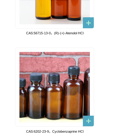
CAS:56715-13-0，(R)-(+)-Atenolol HCl
CAS:6202-23-9，Cyclobenzaprine HCl