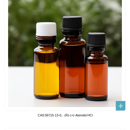
CAS:56715-13-0，(R)-(+)-Atenolol HCl