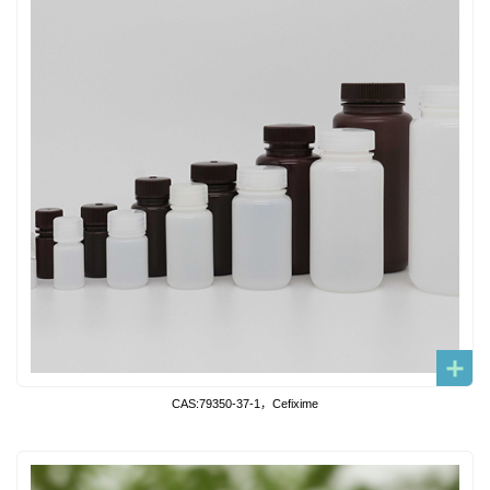
CAS:79350-37-1，Cefixime