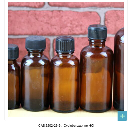
CAS:6202-23-9，Cyclobenzaprine HCl