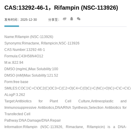
CAS:13292-46-1，Rifampin (NSC-113926)
发布时间：2025-12-30
分享至：
Name:Rifampin (NSC-113926)
Synonyms:Rimactane, Rifampicin,NSC-113926
CAS Number:13292-46-1
Formula:C43H58N4O12
M.w.:822.94
DMSO (mg/mL)Max Solubility:100
DMSO (mM)Max Solubility:121.52
Form:free base
SMILES:COC1\C=C\OC2(C)OC3=C(C2=O)C4=C(O)C(=C(NC(=O)\C(=C\C=C\C
ALogP:3.262
Target:Antibiotics for Plant Cell Culture,Antineoplastic and
Immunosuppressive Antibiotics,DNA/RNA Synthesis,Selection Antibiotics for
Transfected Cell
Pathway:DNA Damage/DNA Repair
Information:Rifampin (NSC-113926, Rimactane, Rifampicin) is a DNA-