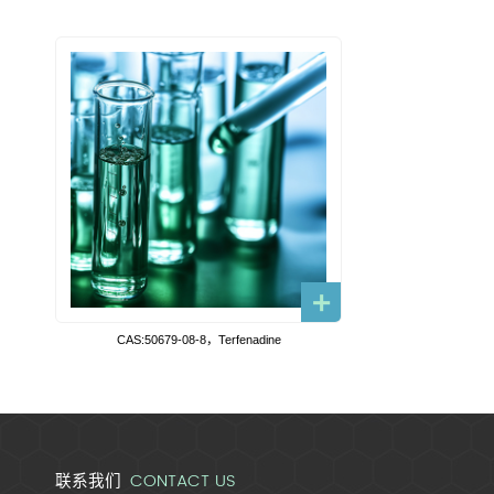
CAS:50679-08-8，Terfenadine
CONTACT US
联系我们