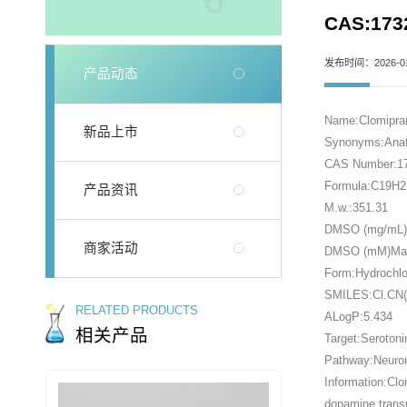
CAS:173
发布时间：2026-01
产品动态
Name:Clomipra
新品上市
Synonyms:Anaf
CAS Number:17
Formula:C19H2
产品资讯
M.w.:351.31
DMSO (mg/mL)M
商家活动
DMSO (mM)Max 
Form:Hydrochlo
SMILES:Cl.CN
RELATED PRODUCTS
ALogP:5.434
相关产品
Target:Serotoni
Pathway:Neuron
Information:Cl
dopamine transp