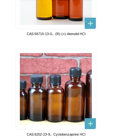
CAS:56715-13-0，(R)-(+)-Atenolol HCl
CAS:6202-23-9，Cyclobenzaprine HCl