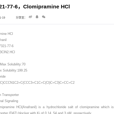
21-77-6，Clomipramine HCl
-19
分享至：
mine HCl
ranil
321-77-6
3ClN2.HCl
ax Solubility:70
Solubility:199.25
ride
(C)CCCN1C2=C(CCC3=C1C=C(Cl)C=C3)C=CC=C2
n Transporter
al Signaling
omipramine HCl(Anafranil) is a hydrochloride salt of clomipramine which is
orter (DAT) blocker with Ki of 0.14, 54 and 3 nM, respectively.