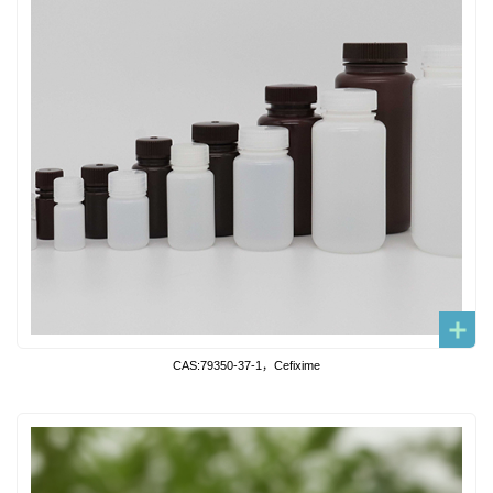
CAS:79350-37-1，Cefixime