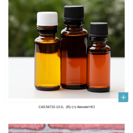
CAS:56715-13-0，(R)-(+)-Atenolol HCl