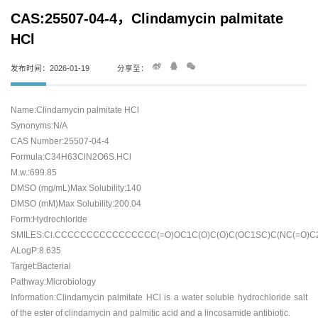
CAS:25507-04-4，Clindamycin palmitate
HCl
发布时间：2026-01-19
分享至：
Name:Clindamycin palmitate HCl
Synonyms:N/A
CAS Number:25507-04-4
Formula:C34H63ClN2O6S.HCl
M.w.:699.85
DMSO (mg/mL)Max Solubility:140
DMSO (mM)Max Solubility:200.04
Form:Hydrochloride
SMILES:Cl.CCCCCCCCCCCCCCCC(=O)OC1C(O)C(O)C(OC1SC)C(NC(=O)C
ALogP:8.635
Target:Bacterial
Pathway:Microbiology
Information:Clindamycin palmitate HCl is a water soluble hydrochloride salt
of the ester of clindamycin and palmitic acid and a lincosamide antibiotic.