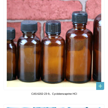
CAS:6202-23-9，Cyclobenzaprine HCl