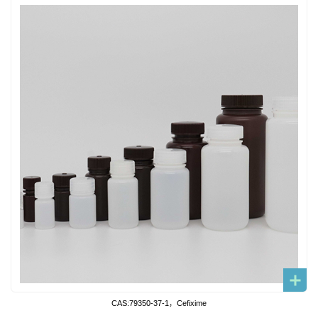
CAS:79350-37-1，Cefixime