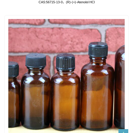
CAS:56715-13-0，(R)-(+)-Atenolol HCl