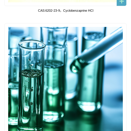
CAS:6202-23-9，Cyclobenzaprine HCl