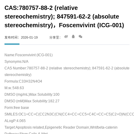
CAS:780757-88-2 (relative
stereochemistry); 847591-62-2 (absolute
stereochemistry)，Foscenvivint (ICG-001)
发布时间：2026-01-19
分享至：
Name:Foscenvivint (ICG-001)
Synonyms:N/A
CAS Number:780757-88-2 (relative stereochemistry); 847591-62-2 (absolute
stereochemistry)
Formula:C33H32N4O4
M.w.:548.63
DMSO (mg/mL)Max Solubility:100
DMSO (mM)Max Solubility:182.27
Form:free base
SMILES:OC1=CC=C(CC2N3C(CN(CC4=CC=CC5=C4C=CC=C5)C2=O)N(CCC
ALogP:4.065
Target:Apoptosis related,Epigenetic Reader Domain,Wnt/beta-catenin
Pathway:Stem Cells & Wnt