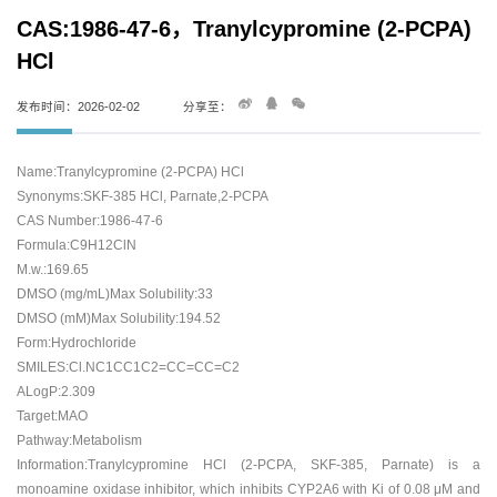
CAS:1986-47-6，Tranylcypromine (2-PCPA)
HCl
发布时间：2026-02-02
分享至：
Name:Tranylcypromine (2-PCPA) HCl
Synonyms:SKF-385 HCl, Parnate,2-PCPA
CAS Number:1986-47-6
Formula:C9H12ClN
M.w.:169.65
DMSO (mg/mL)Max Solubility:33
DMSO (mM)Max Solubility:194.52
Form:Hydrochloride
SMILES:Cl.NC1CC1C2=CC=CC=C2
ALogP:2.309
Target:MAO
Pathway:Metabolism
Information:Tranylcypromine HCl (2-PCPA, SKF-385, Parnate) is a
monoamine oxidase inhibitor, which inhibits CYP2A6 with Ki of 0.08 μM and