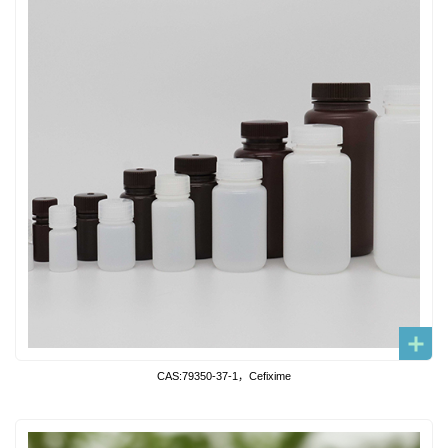
CAS:79350-37-1，Cefixime