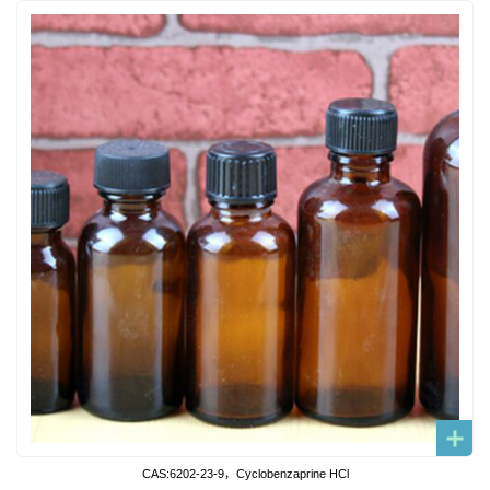
CAS:6202-23-9，Cyclobenzaprine HCl