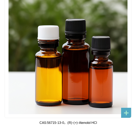
CAS:56715-13-0，(R)-(+)-Atenolol HCl