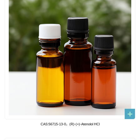
CAS:56715-13-0，(R)-(+)-Atenolol HCl