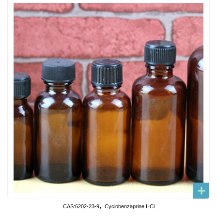
CAS:6202-23-9，Cyclobenzaprine HCl