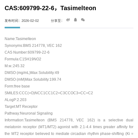
CAS:609799-22-6，Tasimelteon
发布时间：2026-02-02
分享至：
Name:Tasimelteon
Synonyms:BMS 214778, VEC 162
CAS Number:609799-22-6
Formula:C15H19NO2
M.w.:245.32
DMSO (mg/mL)Max Solubility:49
DMSO (mM)Max Solubility:199.74
Form:free base
SMILES:CCC(=O)NCC1CC1C2=C3CCOC3=CC=C2
ALogP:2.203
Target:MT Receptor
Pathway:Neuronal Signaling
Information:Tasimelteon (BMS 214778, VEC 162) is a selective dual
melatonin receptor (MT1/MT2) agonist with 2.1-4.4 times greater affinity for
the MT2 receptor believed to mediate circadian rhythm phase-shifting (Ki =