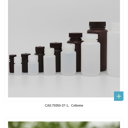
CAS:79350-37-1，Cefixime