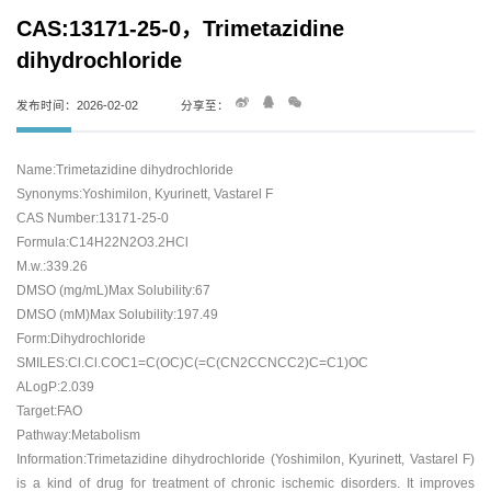
CAS:13171-25-0，Trimetazidine
dihydrochloride
发布时间：2026-02-02
分享至：
Name:Trimetazidine dihydrochloride
Synonyms:Yoshimilon, Kyurinett, Vastarel F
CAS Number:13171-25-0
Formula:C14H22N2O3.2HCl
M.w.:339.26
DMSO (mg/mL)Max Solubility:67
DMSO (mM)Max Solubility:197.49
Form:Dihydrochloride
SMILES:Cl.Cl.COC1=C(OC)C(=C(CN2CCNCC2)C=C1)OC
ALogP:2.039
Target:FAO
Pathway:Metabolism
Information:Trimetazidine dihydrochloride (Yoshimilon, Kyurinett, Vastarel F)
is a kind of drug for treatment of chronic ischemic disorders. It improves