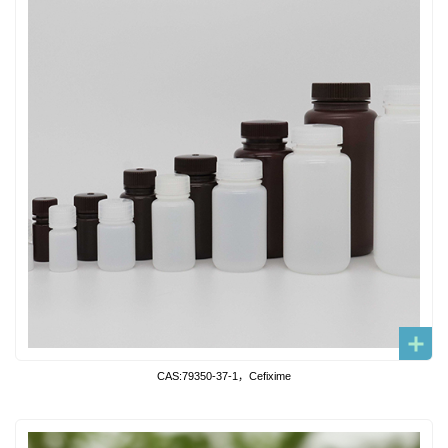
CAS:79350-37-1，Cefixime