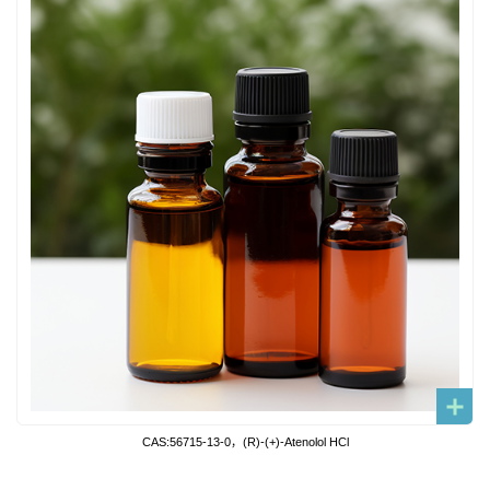
CAS:56715-13-0，(R)-(+)-Atenolol HCl