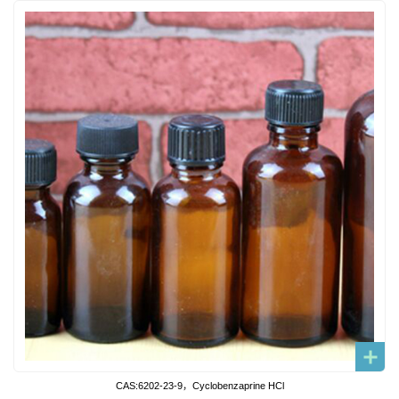
CAS:6202-23-9，Cyclobenzaprine HCl