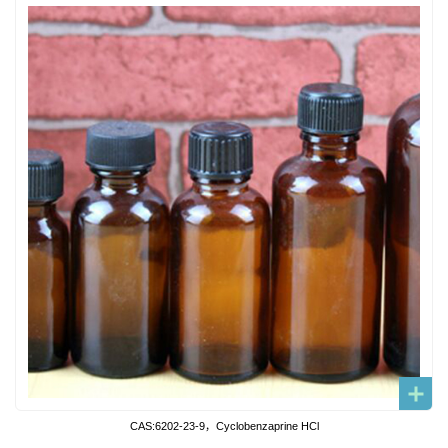
CAS:6202-23-9，Cyclobenzaprine HCl