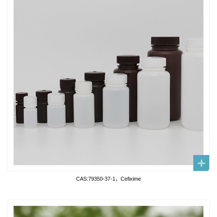
CAS:79350-37-1，Cefixime