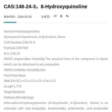
CAS:148-24-3，8-Hydroxyquinoline
发布时间：2026-02-02
分享至：
Name:8-Hydroxyquinoline
Synonyms:8-Oxychinolin, 8-Quinolinol, Oxine
CAS Number:148-24-3
Formula:C9H7NO
M.w.:145.16
DMSO (mg/mL)Max Solubility:The physical form of the compound is liquid,
which can be dissolved in any proportion.
DMSO (mM)Max Solubility:N/A
Form:Free Base
SMILES:OC1=CC=CC2=CC=CN=C12
ALogP:1.774
Target:Bacterial
Pathway:Microbiology
Information:8-Hydroxyquinoline (8-Oxychinolin, 8-Quinolinol, Oxine) is an
antiseptic with mild fungistatic, bacteriostatic, anthelmintic, and amebicidal