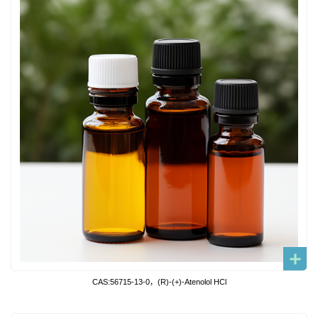
CAS:56715-13-0，(R)-(+)-Atenolol HCl