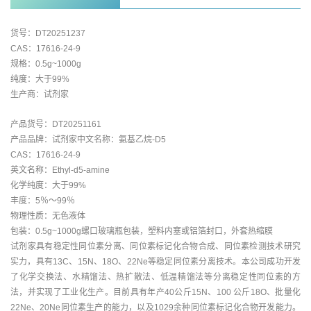
货号：DT20251237
CAS：17616-24-9
规格：0.5g~1000g
纯度：大于99%
生产商：试剂家
产品货号：DT20251161
产品品牌：试剂家中文名称：氨基乙烷-D5
CAS：17616-24-9
英文名称：Ethyl-d5-amine
化学纯度：大于99%
丰度：5％～99％
物理性质：无色液体
包装：0.5g~1000g螺口玻璃瓶包装，塑料内塞或铝箔封口，外套热缩膜
试剂家具有稳定性同位素分离、同位素标记化合物合成、同位素检测技术研究
实力，具有13C、15N、18O、22Ne等稳定同位素分离技术。本公司成功开发
了化学交换法、水精馏法、热扩散法、低温精馏法等分离稳定性同位素的方
法，并实现了工业化生产。目前具有年产40公斤15N、100 公斤18O、批量化
22Ne、20Ne同位素生产的能力，以及1029余种同位素标记化合物开发能力。