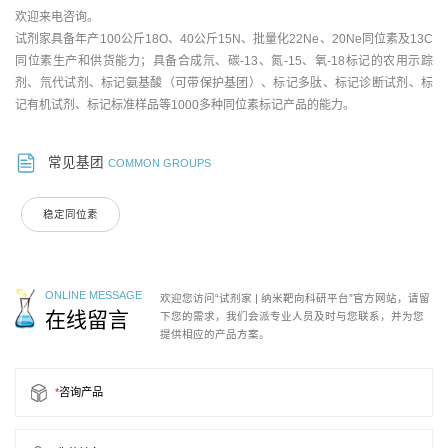
欢迎来电咨询。
试剂家具备年产100公斤18O、40公斤15N、批量化22Ne、20Ne同位素及13C
同位素生产和供货能力；具备合成氘、碳-13、氮-15、氧-18标记的农用示踪
剂、氘代试剂、标记氨基酸（可带保护基团）、标记多肽、标记诊断试剂、标
记有机试剂、标记标准样品等1000多种同位素标记产品的能力。
常见基团
COMMON GROUPS
稳定同位素
ONLINE MESSAGE
欢迎您访问“试剂家 | 纳米靶向科研平台”官方网站，请留
在线留言
下您的需求，我们会派专业人员及时与您联系，并为您
提供相应的产品方案。
*
咨询产品