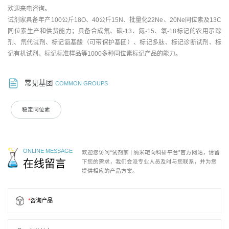
欢迎来电咨询。
试剂家具备年产100公斤18O、40公斤15N、批量化22Ne、20Ne同位素及13C
同位素生产和供货能力；具备合成氘、碳-13、氮-15、氧-18标记的农用示踪
剂、氘代试剂、标记氨基酸（可带保护基团）、标记多肽、标记诊断试剂、标
记有机试剂、标记标准样品等1000多种同位素标记产品的能力。
常见基团
COMMON GROUPS
稳定同位素
ONLINE MESSAGE
欢迎您访问“试剂家 | 纳米靶向科研平台”官方网站，请留
在线留言
下您的需求，我们会派专业人员及时与您联系，并为您
提供相应的产品方案。
*
咨询产品