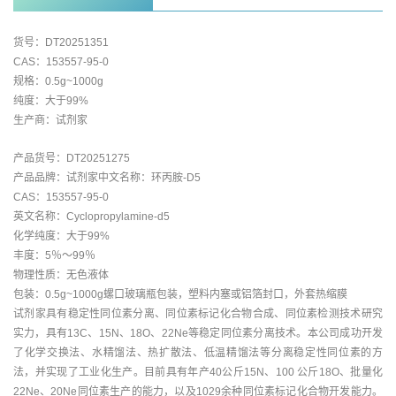
货号：DT20251351
CAS：153557-95-0
规格：0.5g~1000g
纯度：大于99%
生产商：试剂家
产品货号：DT20251275
产品品牌：试剂家中文名称：环丙胺-D5
CAS：153557-95-0
英文名称：Cyclopropylamine-d5
化学纯度：大于99%
丰度：5％～99％
物理性质：无色液体
包装：0.5g~1000g螺口玻璃瓶包装，塑料内塞或铝箔封口，外套热缩膜
试剂家具有稳定性同位素分离、同位素标记化合物合成、同位素检测技术研究
实力，具有13C、15N、18O、22Ne等稳定同位素分离技术。本公司成功开发
了化学交换法、水精馏法、热扩散法、低温精馏法等分离稳定性同位素的方
法，并实现了工业化生产。目前具有年产40公斤15N、100 公斤18O、批量化
22Ne、20Ne同位素生产的能力，以及1029余种同位素标记化合物开发能力。