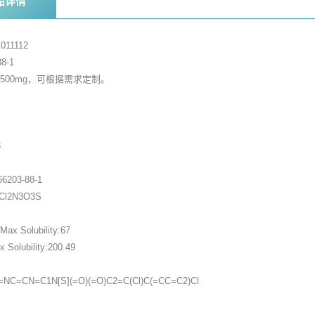
品详情
11112
8-1
，500mg，可根据需求定制。
家
8
6203-88-1
9Cl2N3O3S
ax Solubility:67
Solubility:200.49
NC=CN=C1N[S](=O)(=O)C2=C(Cl)C(=CC=C2)Cl