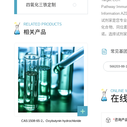
四氧化三铁定制
Pathway:Immun
Information:AZD
试剂家是您专
RELATED PRODUCTS
化合物、同位
相关产品
诺。选择试剂家
常见基
566203-88-
ONLINE
在
*
咨询产
CAS:1508-65-2，Oxybutynin hydrochloride