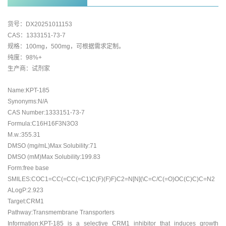
货号：DX20251011153
CAS：1333151-73-7
规格：100mg，500mg，可根据需求定制。
纯度：98%+
生产商：试剂家
Name:KPT-185
Synonyms:N/A
CAS Number:1333151-73-7
Formula:C16H16F3N3O3
M.w.:355.31
DMSO (mg/mL)Max Solubility:71
DMSO (mM)Max Solubility:199.83
Form:free base
SMILES:COC1=CC(=CC(=C1)C(F)(F)F)C2=N[N](\C=C/C(=O)OC(C)C)C=N2
ALogP:2.923
Target:CRM1
Pathway:Transmembrane Transporters
Information:KPT-185 is a selective CRM1 inhibitor that induces growth