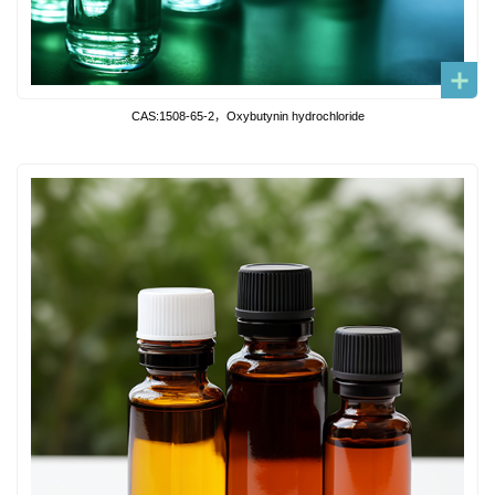
CAS:1508-65-2，Oxybutynin hydrochloride