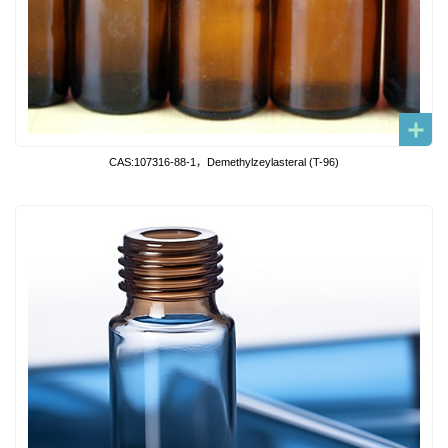
CAS:107316-88-1，Demethylzeylasteral (T-96)