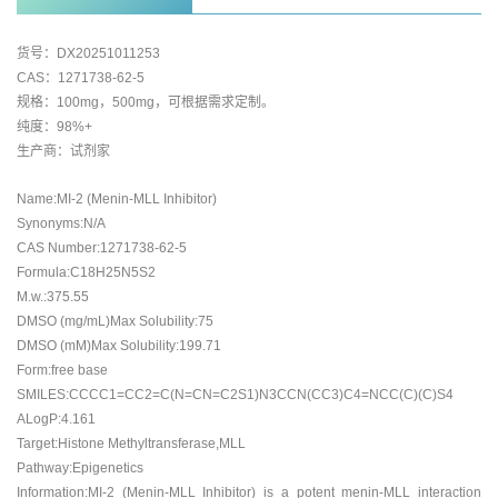
货号：DX20251011253
CAS：1271738-62-5
规格：100mg，500mg，可根据需求定制。
纯度：98%+
生产商：试剂家
Name:MI-2 (Menin-MLL Inhibitor)
Synonyms:N/A
CAS Number:1271738-62-5
Formula:C18H25N5S2
M.w.:375.55
DMSO (mg/mL)Max Solubility:75
DMSO (mM)Max Solubility:199.71
Form:free base
SMILES:CCCC1=CC2=C(N=CN=C2S1)N3CCN(CC3)C4=NCC(C)(C)S4
ALogP:4.161
Target:Histone Methyltransferase,MLL
Pathway:Epigenetics
Information:MI-2 (Menin-MLL Inhibitor) is a potent menin-MLL interaction