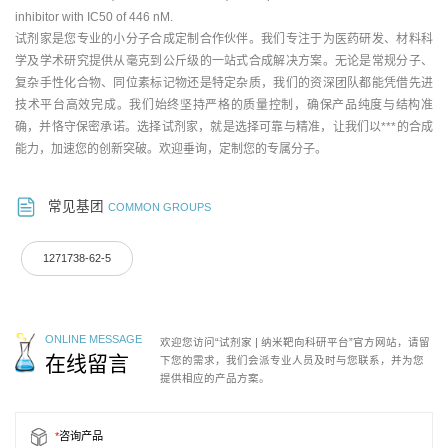
inhibitor with IC50 of 446 nM.
试剂家是您专业的小分子合成定制合作伙伴。我们专注于为医药研发、材料科
学及学术研究提供从毫克到公斤级的一站式合成解决方案。无论是常规分子、
复杂手性化合物、同位素标记物还是特定杂质，我们的资深团队都能凭借先进
技术平台高效完成。我们始终坚持严格的质量控制，确保产品纯度与结构准
确，并恪守保密承诺。选择试剂家，就是选择可靠与精准，让我们以***的合成
能力，加速您的创新突破。欢迎垂询，定制您的专属分子。
常见基团
COMMON GROUPS
1271738-62-5
ONLINE MESSAGE
欢迎您访问“试剂家 | 纳米靶向科研平台”官方网站，请留
在线留言
下您的需求，我们会派专业人员及时与您联系，并为您
提供相应的产品方案。
*
咨询产品