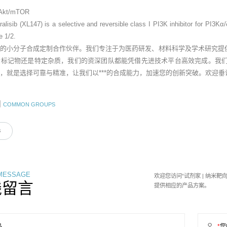
/Akt/mTOR
aralisib (XL147) is a selective and reversible class I PI3K inhibitor for PI3K
e 1/2.
业的小分子合成定制合作伙伴。我们专注于为医药研发、材料科学及学术研究提
素标记物还是特定杂质，我们的资深团队都能凭借先进技术平台高效完成。我
，就是选择可靠与精准，让我们以***的合成能力，加速您的创新突破。欢迎
团
COMMON GROUPS
3
 MESSAGE
欢迎您访问“试剂家 | 纳米
线留言
提供相应的产品方案。
品
*
您