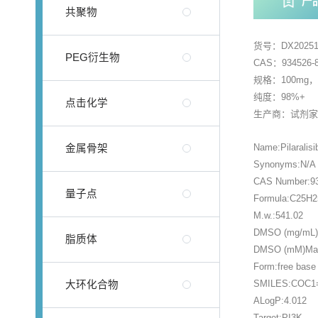
产
共聚物
货号：DX20251
PEG衍生物
CAS：934526-8
规格：100mg
纯度：98%+
点击化学
生产商：试剂
Name:Pilaralisi
金属骨架
Synonyms:N/A
CAS Number:93
量子点
Formula:C25H
M.w.:541.02
DMSO (mg/mL)M
脂质体
DMSO (mM)Max 
Form:free base
SMILES:COC1=
大环化合物
ALogP:4.012
Target:PI3K