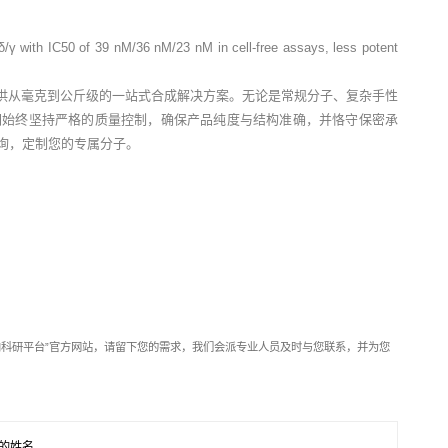
α/δ/γ with IC50 of 39 nM/36 nM/23 nM in cell-free assays, less potent
供从毫克到公斤级的一站式合成解决方案。无论是常规分子、复杂手性
们始终坚持严格的质量控制，确保产品纯度与结构准确，并恪守保密承
垂询，定制您的专属分子。
靶向科研平台”官方网站，请留下您的需求，我们会派专业人员及时与您联系，并为您
的姓名