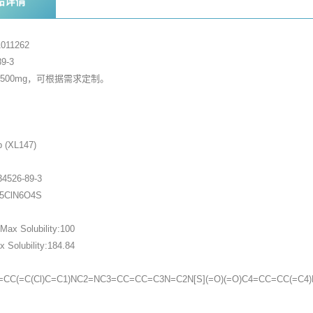
品详情
011262
9-3
，500mg，可根据需求定制。
家
b (XL147)
4526-89-3
25ClN6O4S
ax Solubility:100
Solubility:184.84
CC(=C(Cl)C=C1)NC2=NC3=CC=CC=C3N=C2N[S](=O)(=O)C4=CC=CC(=C4)N