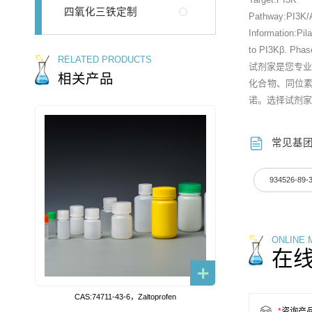
四氧化三铁定制
Pathway:PI3K
Information:Pil
to PI3Kβ. Phas
RELATED PRODUCTS
试剂家是您专
相关产品
化合物、同位
诺。选择试剂家
常见基
934526-89-
ONLINE
在
CAS:74711-43-6，Zaltoprofen
*
咨询产