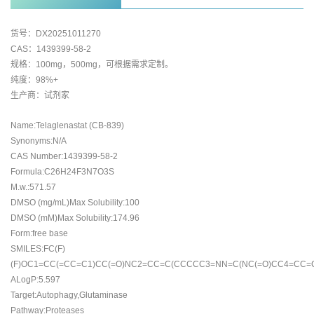
货号：DX20251011270
CAS：1439399-58-2
规格：100mg，500mg，可根据需求定制。
纯度：98%+
生产商：试剂家
Name:Telaglenastat (CB-839)
Synonyms:N/A
CAS Number:1439399-58-2
Formula:C26H24F3N7O3S
M.w.:571.57
DMSO (mg/mL)Max Solubility:100
DMSO (mM)Max Solubility:174.96
Form:free base
SMILES:FC(F)
(F)OC1=CC(=CC=C1)CC(=O)NC2=CC=C(CCCCC3=NN=C(NC(=O)CC4=CC=
ALogP:5.597
Target:Autophagy,Glutaminase
Pathway:Proteases