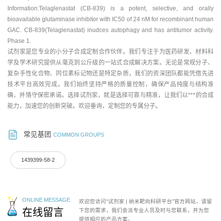
Information:Telaglenastat (CB-839) is a potent, selective, and orally
bioavailable glutaminase inhibitor with IC50 of 24 nM for recombinant human
GAC. CB-839(Telaglenastat) inudces autophagy and has antitumor activity.
Phase 1.
试剂家是您专业的小分子合成定制合作伙伴。我们专注于为医药研发、材料科
学及学术研究提供从毫克到公斤级的一站式合成解决方案。无论是常规分子、
复杂手性化合物、同位素标记物还是特定杂质，我们的资深团队都能凭借先进
技术平台高效完成。我们始终坚持严格的质量控制，确保产品纯度与结构准
确，并恪守保密承诺。选择试剂家，就是选择可靠与精准，让我们以***的合成
能力，加速您的创新突破。欢迎垂询，定制您的专属分子。
常见基团
COMMON GROUPS
1439399-58-2
ONLINE MESSAGE
欢迎您访问“试剂家 | 纳米靶向科研平台”官方网站，请留
在线留言
下您的需求，我们会派专业人员及时与您联系，并为您
提供相应的产品方案。