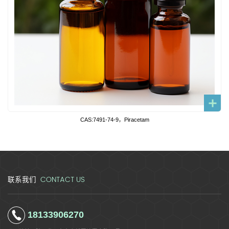
CAS:7491-74-9，Piracetam
CONTACT US
联系我们
18133906270