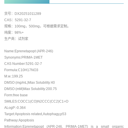
货号：DX20251011289
CAS：5291-32-7
规格：100mg，500mg，可根据需求定制。
纯度：98%+
生产商：试剂家
Name:Eprenetapopt (APR-246)
Synonyms:PRIMA-1MET
CAS Number:5291-32-7
Formula:C10H17NO3
M.w.:199.25
DMSO (mg/mL)Max Solubility:40
DMSO (mM)Max Solubility:200.75
Form:free base
SMILES:COCC1(CO)N2CCC(CC2)C1=O
ALogP:-0.364
Target:Apoptosis related,Autophagy,p53
Pathway:Apoptosis
Information:Eprenetapopt (APR-246, PRIMA-1MET) is a small organic