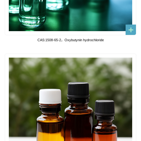
CAS:1508-65-2，Oxybutynin hydrochloride