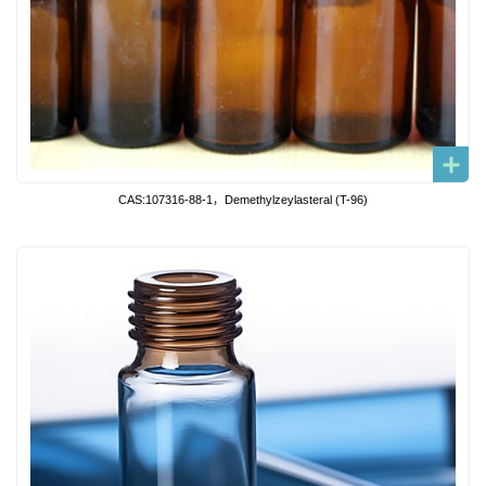
CAS:107316-88-1，Demethylzeylasteral (T-96)