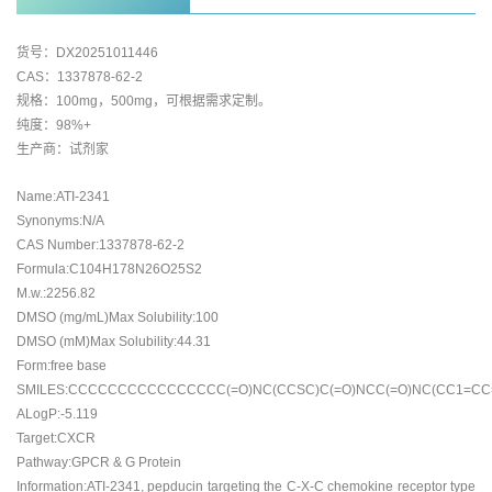
货号：DX20251011446
CAS：1337878-62-2
规格：100mg，500mg，可根据需求定制。
纯度：98%+
生产商：试剂家
Name:ATI-2341
Synonyms:N/A
CAS Number:1337878-62-2
Formula:C104H178N26O25S2
M.w.:2256.82
DMSO (mg/mL)Max Solubility:100
DMSO (mM)Max Solubility:44.31
Form:free base
SMILES:CCCCCCCCCCCCCCCC(=O)NC(CCSC)C(=O)NCC(=O)NC(CC1=CC=C(
ALogP:-5.119
Target:CXCR
Pathway:GPCR & G Protein
Information:ATI-2341, pepducin targeting the C-X-C chemokine receptor type