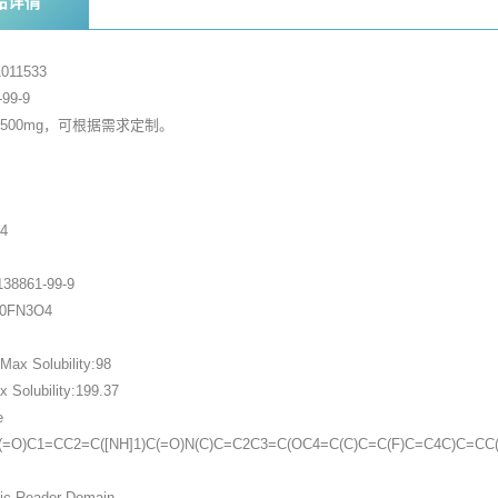
品详情
011533
99-9
，500mg，可根据需求定制。
家
4
38861-99-9
30FN3O4
ax Solubility:98
Solubility:199.37
e
=O)C1=CC2=C([NH]1)C(=O)N(C)C=C2C3=C(OC4=C(C)C=C(F)C=C4C)C=CC(
tic Reader Domain