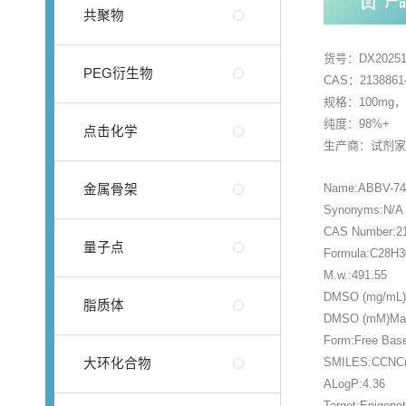
产
共聚物
货号：DX20251
PEG衍生物
CAS：2138861-
规格：100mg
纯度：98%+
点击化学
生产商：试剂
Name:ABBV-74
金属骨架
Synonyms:N/A
CAS Number:21
量子点
Formula:C28H
M.w.:491.55
DMSO (mg/mL)M
脂质体
DMSO (mM)Max 
Form:Free Bas
SMILES:CCNC(
大环化合物
ALogP:4.36
Target:Epigene