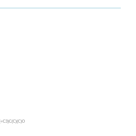
=C3)C(C)(C)O