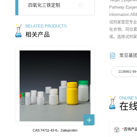
四氧化三铁定制
Pathway:Epigen
Information:ABB
试剂家是您专
RELATED PRODUCTS
化合物、同位
相关产品
诺。选择试剂家
常见基
2138861-99
ONLINE
在
*
咨询产
CAS:74711-43-6，Zaltoprofen