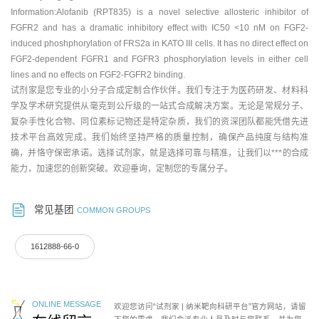
Information:Alofanib (RPT835) is a novel selective allosteric inhibitor of
FGFR2 and has a dramatic inhibitory effect with IC50 <10 nM on FGF2-
induced phoshphorylation of FRS2a in KATO III cells. It has no direct effect on
FGF2-dependent FGFR1 and FGFR3 phosphorylation levels in either cell
lines and no effects on FGF2-FGFR2 binding.
试剂家是您专业的小分子合成定制合作伙伴。我们专注于为医药研发、材料科
学及学术研究提供从毫克到公斤级的一站式合成解决方案。无论是常规分子、
复杂手性化合物、同位素标记物还是特定杂质，我们的资深团队都能凭借先进
技术平台高效完成。我们始终坚持严格的质量控制，确保产品纯度与结构准
确，并恪守保密承诺。选择试剂家，就是选择可靠与精准，让我们以***的合成
能力，加速您的创新突破。欢迎垂询，定制您的专属分子。
常见基团
COMMON GROUPS
1612888-66-0
ONLINE MESSAGE
欢迎您访问“试剂家 | 纳米靶向科研平台”官方网站，请留
下您的需求，我们会派专业人员及时与您联系，并为您