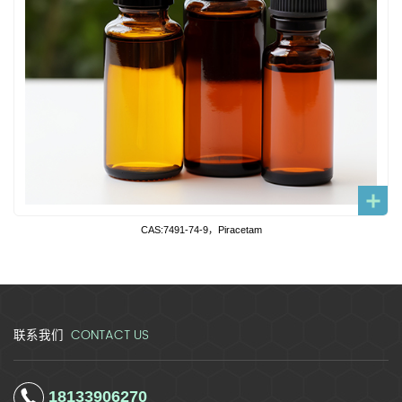
CAS:7491-74-9，Piracetam
CONTACT US
联系我们
18133906270