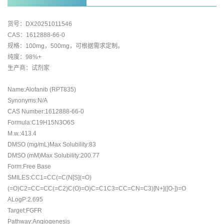
货号：DX20251011546
CAS：1612888-66-0
规格：100mg，500mg，可根据需求定制。
纯度：98%+
生产商：试剂家
Name:Alofanib (RPT835)
Synonyms:N/A
CAS Number:1612888-66-0
Formula:C19H15N3O6S
M.w.:413.4
DMSO (mg/mL)Max Solubility:83
DMSO (mM)Max Solubility:200.77
Form:Free Base
SMILES:CC1=CC(=C(N[S](=O)
(=O)C2=CC=CC(=C2)C(O)=O)C=C1C3=CC=CN=C3)[N+]([O-])=O
ALogP:2.695
Target:FGFR
Pathway:Angiogenesis