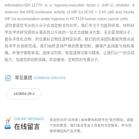
Information:IDF-11774 is a hypoxia-inducible factor-1 (HIF-1) inhibitor. It
reduces the HRE-luciferase activity of HIF-1α (IC50 = 3.65 μM) and blocks
HIF-1α accumulation under hypoxia in HCT116 human colon cancer cells.
试剂家是您专业的小分子合成定制合作伙伴。我们专注于为医药研发、材料科
学及学术研究提供从毫克到公斤级的一站式合成解决方案。无论是常规分子、
复杂手性化合物、同位素标记物还是特定杂质，我们的资深团队都能凭借先进
技术平台高效完成。我们始终坚持严格的质量控制，确保产品纯度与结构准
确，并恪守保密承诺。选择试剂家，就是选择可靠与精准，让我们以***的合成
能力，加速您的创新突破。欢迎垂询，定制您的专属分子。
常见基团
COMMON GROUPS
1429054-28-3
ONLINE MESSAGE
欢迎您访问“试剂家 | 纳米靶向科研平台”官方网站，请留
在线留言
下您的需求，我们会派专业人员及时与您联系，并为您
提供相应的产品方案。