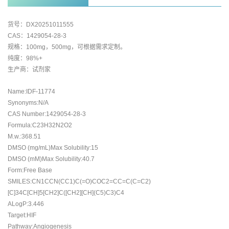
货号：DX20251011555
CAS：1429054-28-3
规格：100mg，500mg，可根据需求定制。
纯度：98%+
生产商：试剂家
Name:IDF-11774
Synonyms:N/A
CAS Number:1429054-28-3
Formula:C23H32N2O2
M.w.:368.51
DMSO (mg/mL)Max Solubility:15
DMSO (mM)Max Solubility:40.7
Form:Free Base
SMILES:CN1CCN(CC1)C(=O)COC2=CC=C(C=C2)
[C]34C[CH]5[CH2]C([CH2][CH](C5)C3)C4
ALogP:3.446
Target:HIF
Pathway:Angiogenesis