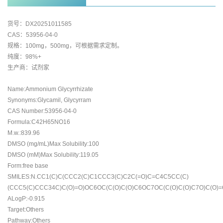
货号：DX20251011585
CAS：53956-04-0
规格：100mg，500mg，可根据需求定制。
纯度：98%+
生产商：试剂家
Name:Ammonium Glycyrrhizate
Synonyms:Glycamil, Glycyrram
CAS Number:53956-04-0
Formula:C42H65NO16
M.w.:839.96
DMSO (mg/mL)Max Solubility:100
DMSO (mM)Max Solubility:119.05
Form:free base
SMILES:N.CC1(C)C(CCC2(C)C1CCC3(C)C2C(=O)C=C4C5CC(C)
(CCC5(C)CCC34C)C(O)=O)OC6OC(C(O)C(O)C6OC7OC(C(O)C(O)C7O)C(O)=
ALogP:-0.915
Target:Others
Pathway:Others