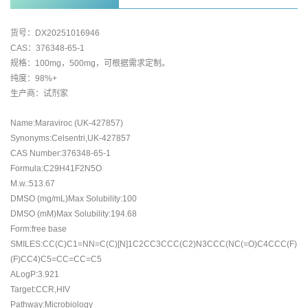
货号：DX20251016946
CAS：376348-65-1
规格：100mg，500mg，可根据需求定制。
纯度：98%+
生产商：试剂家
Name:Maraviroc (UK-427857)
Synonyms:Celsentri,UK-427857
CAS Number:376348-65-1
Formula:C29H41F2N5O
M.w.:513.67
DMSO (mg/mL)Max Solubility:100
DMSO (mM)Max Solubility:194.68
Form:free base
SMILES:CC(C)C1=NN=C(C)[N]1C2CC3CCC(C2)N3CCC(NC(=O)C4CCC(F)
(F)CC4)C5=CC=CC=C5
ALogP:3.921
Target:CCR,HIV
Pathway:Microbiology