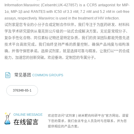
Information:Maraviroc (Celsentri,UK-427857) is a CCR5 antagonist for MIP-
1α, MIP-1β and RANTES with IC50 of 3.3 nM, 7.2 nM and 5.2 nM in cell-free
assays, respectively. Maraviroc is used in the treatment of HIV infection.
试剂家是您专业的小分子合成定制合作伙伴。我们专注于为医药研发、材料科
学及学术研究提供从毫克到公斤级的一站式合成解决方案。无论是常规分子、
复杂手性化合物、同位素标记物还是特定杂质，我们的资深团队都能凭借先进
技术平台高效完成。我们始终坚持严格的质量控制，确保产品纯度与结构准
确，并恪守保密承诺。选择试剂家，就是选择可靠与精准，让我们以***的合成
能力，加速您的创新突破。欢迎垂询，定制您的专属分子。
常见基团
COMMON GROUPS
376348-65-1
ONLINE MESSAGE
欢迎您访问“试剂家 | 纳米靶向科研平台”官方网站，请留
在线留言
下您的需求，我们会派专业人员及时与您联系，并为您
提供相应的产品方案。