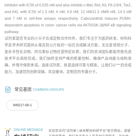
inhibitor with IC50 of 0.035 nM and also inhibits c-Met, Ret, Kit, Flt-1/3/4, Tie2,
and AXL with IC50 of 1.3 nM, 4 nM, 4.6 nM, 12 nM/11.3 nM/6 nM, 14.3 nM
and 7 nM in cell-free assays, respectively. Cabozantinib induces PUMA-
dependent apoptosis in colon cancer cells via AKT/GSK-3β/NF-κB signaling
pathway.
试剂家是您专业的小分子合成定制合作伙伴。我们专注于为医药研发、材料科
学及学术研究提供从毫克到公斤级的一站式合成解决方案。无论是常规分子、
复杂手性化合物、同位素标记物还是特定杂质，我们的资深团队都能凭借先进
技术平台高效完成。我们始终坚持严格的质量控制，确保产品纯度与结构准
确，并恪守保密承诺。选择试剂家，就是选择可靠与精准，让我们以***的合成
能力，加速您的创新突破。欢迎垂询，定制您的专属分子。
常见基团
COMMON GROUPS
849217-68-1
ONLINE MESSAGE
欢迎您访问“试剂家 | 纳米靶向科研平台”官方网站，请留
下您的需求，我们会派专业人员及时与您联系，并为您