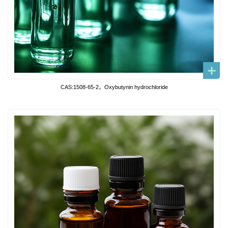
CAS:1508-65-2，Oxybutynin hydrochloride