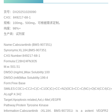
货号：DX20251020090
CAS：849217-68-1
规格：100mg，500mg，可根据需求定制。
纯度：98%+
生产商：试剂家
Name:Cabozantinib (BMS-907351)
Synonyms:XL184,BMS-907351
CAS Number:849217-68-1
Formula:C28H24FN3O5
M.w.:501.51
DMSO (mg/mL)Max Solubility:100
DMSO (mM)Max Solubility:199.4
Form:Free Base
SMILES:COC1=CC2=C(C=C1OC)C(=CC=N2)OC3=CC=C(NC(=O)C4(CC4)C(
ALogP:4.342
Target:Apoptosis related,Axl,c-Met,VEGFR
Pathway:Protein Tyrosine Kinase
Information:Cabozantinib (XL184, BMS-907351) is a potent VEGFR2