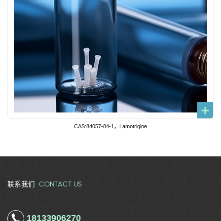
CAS:84057-84-1，Lamotrigine
CONTACT US
联系我们
18133906270