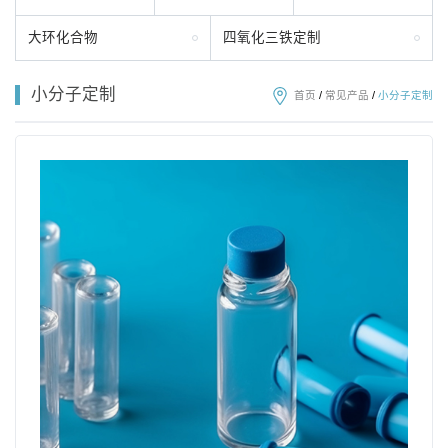
大环化合物
四氧化三铁定制
小分子定制
首页
/
常见产品
/
小分子定制