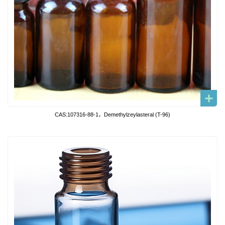
CAS:107316-88-1，Demethylzeylasteral (T-96)