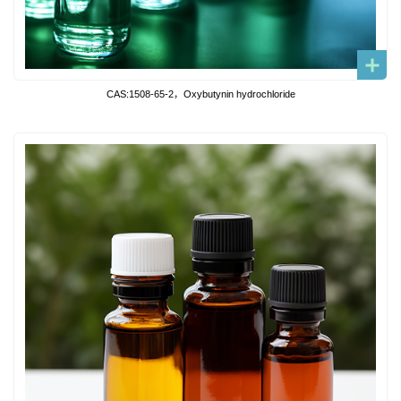
CAS:1508-65-2，Oxybutynin hydrochloride