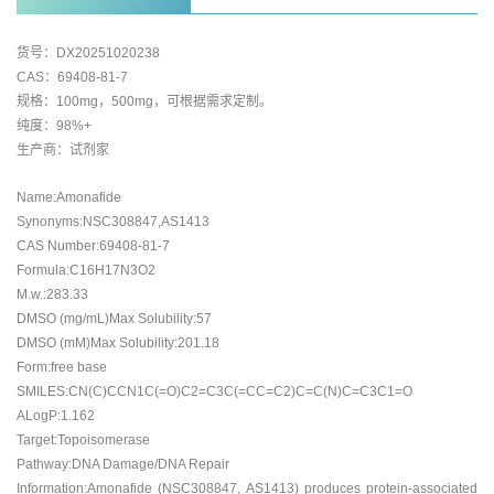
货号：DX20251020238
CAS：69408-81-7
规格：100mg，500mg，可根据需求定制。
纯度：98%+
生产商：试剂家
Name:Amonafide
Synonyms:NSC308847,AS1413
CAS Number:69408-81-7
Formula:C16H17N3O2
M.w.:283.33
DMSO (mg/mL)Max Solubility:57
DMSO (mM)Max Solubility:201.18
Form:free base
SMILES:CN(C)CCN1C(=O)C2=C3C(=CC=C2)C=C(N)C=C3C1=O
ALogP:1.162
Target:Topoisomerase
Pathway:DNA Damage/DNA Repair
Information:Amonafide (NSC308847, AS1413) produces protein-associated