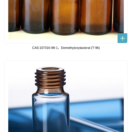
CAS:107316-88-1，Demethylzeylasteral (T-96)