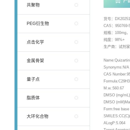
产
共聚物
货号：DX20251
PEG衍生物
CAS：950769-5
规格：100mg
纯度：98%+
点击化学
生产商：试剂
Name:Quizartin
金属骨架
Synonyms:N/A
CAS Number:95
量子点
Formula:C29H
M.w.:560.67
DMSO (mg/mL)M
脂质体
DMSO (mM)Max 
Form:free base
SMILES:CC(C
大环化合物
ALogP:5.064
Target:Apoptosi