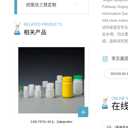
四氧化三铁定制
Pathway:Angio
Information:Qui
fold more sele
RELATED PRODUCTS
试剂家是您专
相关产品
化合物、同位
诺。选择试剂家
常见基
950769-58-
ONLINE
在
CAS:74711-43-6，Zaltoprofen
*
咨询产