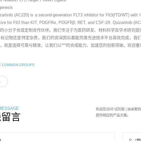
genesis
zartinib (AC220) is a second-generation FLT3 inhibitor for Flt3(ITD/WT) with
ctive for Flt3 than KIT, PDGFRα, PDGFRβ, RET, and CSF-1R. Quizartinib (AC2
业的小分子合成定制合作伙伴。我们专注于为医药研发、材料科学及学术研究提
素标记物还是特定杂质，我们的资深团队都能凭借先进技术平台高效完成。我
，就是选择可靠与精准，让我们以***的合成能力，加速您的创新突破。欢迎
团
COMMON GROUPS
1
 MESSAGE
欢迎您访问“试剂家 | 纳米
线留言
提供相应的产品方案。
品
*
您