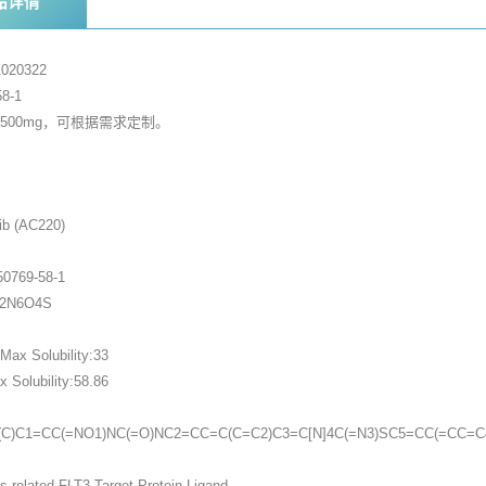
品详情
020322
8-1
，500mg，可根据需求定制。
家
ib (AC220)
0769-58-1
32N6O4S
ax Solubility:33
Solubility:58.86
)(C)C1=CC(=NO1)NC(=O)NC2=CC=C(C=C2)C3=C[N]4C(=N3)SC5=CC(=CC
s related,FLT3,Target Protein Ligand