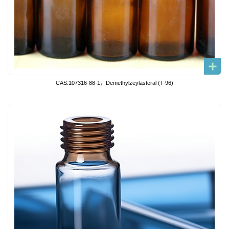
CAS:107316-88-1，Demethylzeylasteral (T-96)