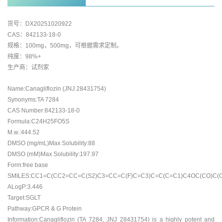
货号：DX20251020922
CAS：842133-18-0
规格：100mg，500mg，可根据需求定制。
纯度：98%+
生产商：试剂家
Name:Canagliflozin (JNJ 28431754)
Synonyms:TA 7284
CAS Number:842133-18-0
Formula:C24H25FO5S
M.w.:444.52
DMSO (mg/mL)Max Solubility:88
DMSO (mM)Max Solubility:197.97
Form:free base
SMILES:CC1=C(CC2=CC=C(S2)C3=CC=C(F)C=C3)C=C(C=C1)C4OC(CO)C(
ALogP:3.446
Target:SGLT
Pathway:GPCR & G Protein
Information:Canagliflozin (TA 7284, JNJ 28431754) is a highly potent and