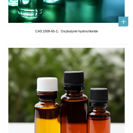
CAS:1508-65-2，Oxybutynin hydrochloride