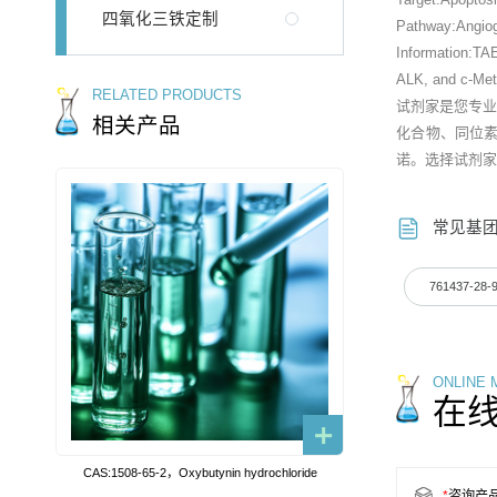
四氧化三铁定制
Pathway:Angio
Information:TAE
ALK, and c-Met
RELATED PRODUCTS
试剂家是您专
相关产品
化合物、同位
诺。选择试剂家
常见基
761437-28-
ONLINE
在
CAS:1508-65-2，Oxybutynin hydrochloride
*
咨询产