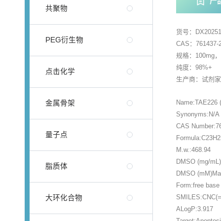
产
共聚物
货号：DX20251
PEG衍生物
CAS：761437-2
规格：100mg
纯度：98%+
点击化学
生产商：试剂
Name:TAE226 
金属骨架
Synonyms:N/A
CAS Number:76
量子点
Formula:C23H
M.w.:468.94
DMSO (mg/mL)M
脂质体
DMSO (mM)Max 
Form:free base
SMILES:CNC(
大环化合物
ALogP:3.917
Target:Apoptos