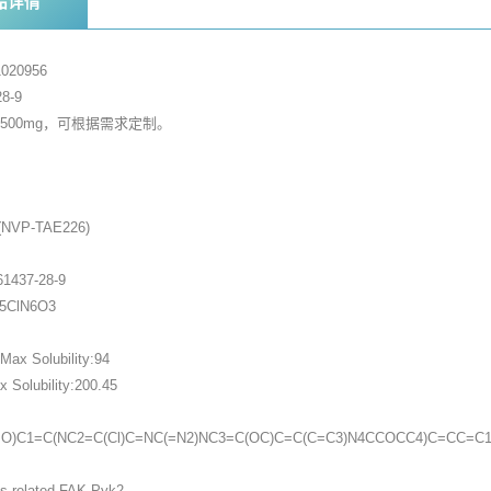
品详情
020956
8-9
，500mg，可根据需求定制。
家
(NVP-TAE226)
1437-28-9
25ClN6O3
ax Solubility:94
Solubility:200.45
=O)C1=C(NC2=C(Cl)C=NC(=N2)NC3=C(OC)C=C(C=C3)N4CCOCC4)C=CC=C
is related,FAK,Pyk2