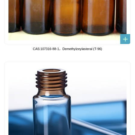
CAS:107316-88-1，Demethylzeylasteral (T-96)