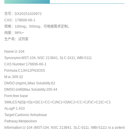
货号：DX20251020972
CAS：178606-66-1
规格：100mg，500mg，可根据需求定制。
纯度：98%+
生产商：试剂家
Name:U-104
Synonyms:MST-104, NSC 213841, SLC-0111, WBI-5111
CAS Number:178606-66-1
Formula:C13H12FN3O3S
M.w.:309.32
DMSO (mg/mL)Max Solubility:62
DMSO (mM)Max Solubility:200.44
Form:free base
SMILES:N[S](=O)(=O)C1=CC=C(NC(=O)NC2=CC=C(F)C=C2)C=C1
ALogP:1.433
Target:Carbonic Anhydrase
Pathway:Metabolism
Information:U-104 (MST-104, NSC 213841, SLC-0111, WBI-5111) is a potent