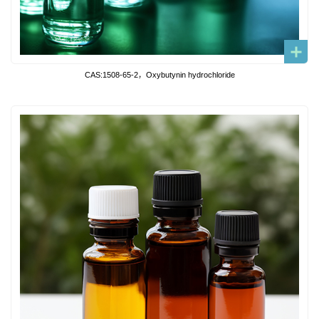
CAS:1508-65-2，Oxybutynin hydrochloride