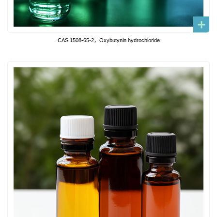
CAS:1508-65-2，Oxybutynin hydrochloride