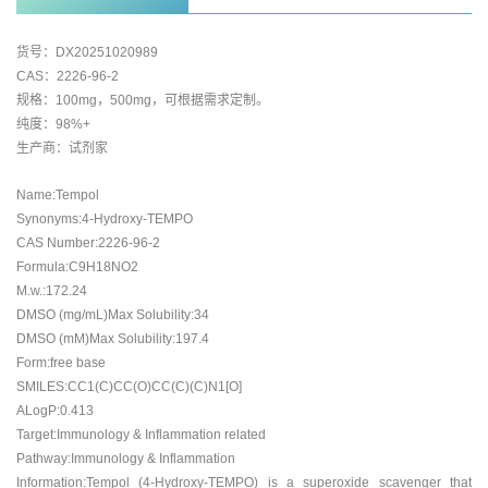
货号：DX20251020989
CAS：2226-96-2
规格：100mg，500mg，可根据需求定制。
纯度：98%+
生产商：试剂家
Name:Tempol
Synonyms:4-Hydroxy-TEMPO
CAS Number:2226-96-2
Formula:C9H18NO2
M.w.:172.24
DMSO (mg/mL)Max Solubility:34
DMSO (mM)Max Solubility:197.4
Form:free base
SMILES:CC1(C)CC(O)CC(C)(C)N1[O]
ALogP:0.413
Target:Immunology & Inflammation related
Pathway:Immunology & Inflammation
Information:Tempol (4-Hydroxy-TEMPO) is a superoxide scavenger that