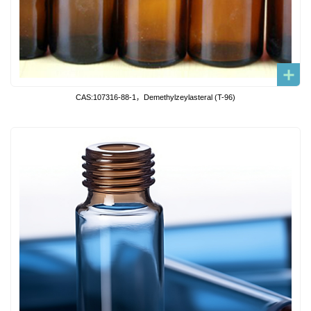
CAS:107316-88-1，Demethylzeylasteral (T-96)