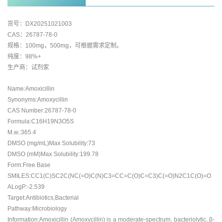
货号：DX20251021003
CAS：26787-78-0
规格：100mg，500mg，可根据需求定制。
纯度：98%+
生产商：试剂家
Name:Amoxicillin
Synonyms:Amoxycillin
CAS Number:26787-78-0
Formula:C16H19N3O5S
M.w.:365.4
DMSO (mg/mL)Max Solubility:73
DMSO (mM)Max Solubility:199.78
Form:Free Base
SMILES:CC1(C)SC2C(NC(=O)C(N)C3=CC=C(O)C=C3)C(=O)N2C1C(O)=O
ALogP:-2.539
Target:Antibiotics,Bacterial
Pathway:Microbiology
Information:Amoxicillin (Amoxycillin) is a moderate-spectrum, bacteriolytic, β-