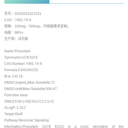
货号：DX20251021031
CAS：7491-74-9
规格：100mg，500mg，可根据需求定制。
纯度：98%+
生产商：试剂家
Name:Piracetam
Synonyms:UCB 6215
CAS Number:7491-74-9
Formula:C6H10N2O2
M.w.:142.16
DMSO (mg/mL)Max Solubility:72
DMSO (mM)Max Solubility:506.47
Form:free base
SMILES:NC(=O)CN1CCCC1=O
ALogP:-1.312
Target:GluR
Pathway:Neuronal Signaling
Information:Piracetam (UCB 6215) is a cyclic derivative of the