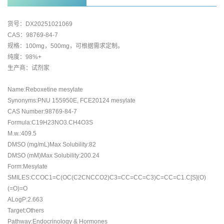
货号：DX20251021069
CAS：98769-84-7
规格：100mg，500mg，可根据需求定制。
纯度：98%+
生产商：试剂家
Name:Reboxetine mesylate
Synonyms:PNU 155950E, FCE20124 mesylate
CAS Number:98769-84-7
Formula:C19H23NO3.CH4O3S
M.w.:409.5
DMSO (mg/mL)Max Solubility:82
DMSO (mM)Max Solubility:200.24
Form:Mesylate
SMILES:CCOC1=C(OC(C2CNCCO2)C3=CC=CC=C3)C=CC=C1.C[S](O)
(=O)=O
ALogP:2.663
Target:Others
Pathway:Endocrinology & Hormones