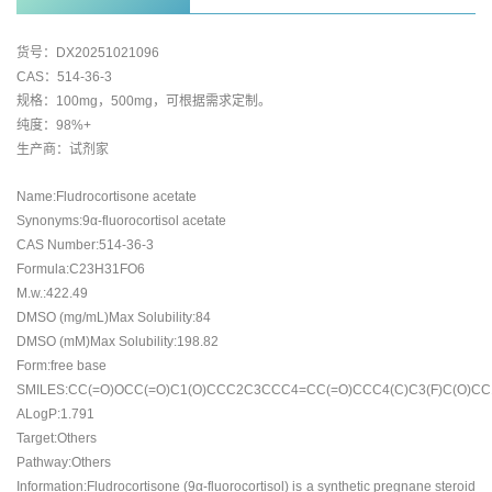
货号：DX20251021096
CAS：514-36-3
规格：100mg，500mg，可根据需求定制。
纯度：98%+
生产商：试剂家
Name:Fludrocortisone acetate
Synonyms:9α-fluorocortisol acetate
CAS Number:514-36-3
Formula:C23H31FO6
M.w.:422.49
DMSO (mg/mL)Max Solubility:84
DMSO (mM)Max Solubility:198.82
Form:free base
SMILES:CC(=O)OCC(=O)C1(O)CCC2C3CCC4=CC(=O)CCC4(C)C3(F)C(O)C
ALogP:1.791
Target:Others
Pathway:Others
Information:Fludrocortisone (9α-fluorocortisol) is a synthetic pregnane steroid