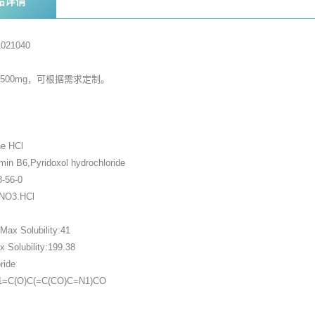
品详情
021040
，500mg，可根据需求定制。
家
ne HCl
in B6,Pyridoxol hydrochloride
-56-0
1NO3.HCl
ax Solubility:41
Solubility:199.38
ride
1=C(O)C(=C(CO)C=N1)CO