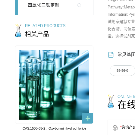
四氧化三铁定制
Pathway:Metab
Information:Pyr
试剂家是您专
RELATED PRODUCTS
化合物、同位
相关产品
诺。选择试剂家
常见基
58-56-0
ONLINE
在
*
咨询产
CAS:1508-65-2，Oxybutynin hydrochloride