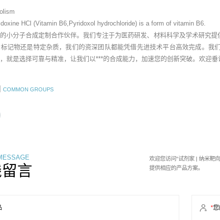
olism
idoxine HCl (Vitamin B6,Pyridoxol hydrochloride) is a form of vitamin B6.
业的小分子合成定制合作伙伴。我们专注于为医药研发、材料科学及学术研究提
素标记物还是特定杂质，我们的资深团队都能凭借先进技术平台高效完成。我
，就是选择可靠与精准，让我们以***的合成能力，加速您的创新突破。欢迎
团
COMMON GROUPS
 MESSAGE
欢迎您访问“试剂家 | 纳米
线留言
提供相应的产品方案。
品
*
您