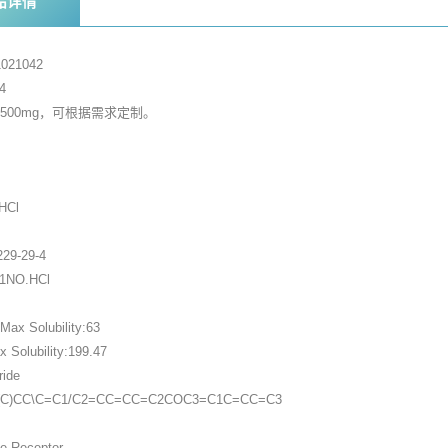
品详情
021042
4
，500mg，可根据需求定制。
家
HCl
29-29-4
21NO.HCl
ax Solubility:63
Solubility:199.47
ride
N(C)CC\C=C1/C2=CC=CC=C2COC3=C1C=CC=C3
ne Receptor