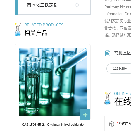
四氧化三铁定制
Pathway:Neuron
Information:Doxe
试剂家是您专
RELATED PRODUCTS
化合物、同位
相关产品
诺。选择试剂家
常见基
1229-29-4
ONLINE
在
*
咨询产
CAS:1508-65-2，Oxybutynin hydrochloride