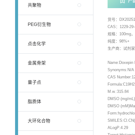
产
共聚物
货号：DX20251
PEG衍生物
CAS：1229-29-
规格：100mg
纯度：98%+
点击化学
生产商：试剂
Name:Doxepin 
金属骨架
Synonyms:N/A
CAS Number:12
量子点
Formula:C19H
M.w.:315.84
DMSO (mg/mL)M
脂质体
DMSO (mM)Max 
Form:hydrochlo
SMILES:Cl.C
大环化合物
ALogP:4.29
Target:Histami